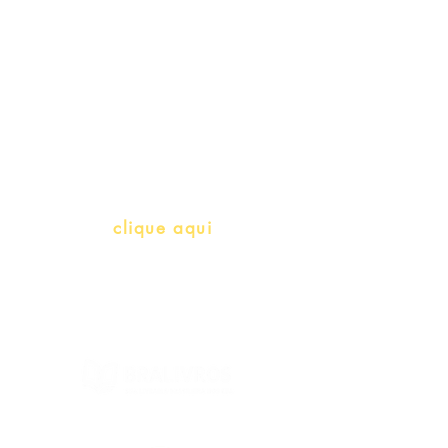
Professores e Iniciativas de PLH
(Português como língua de
herança)
info@bralivros.com
Whatsapp:
clique aqui
(Segunda à Sexta, 9:00 -17:00)