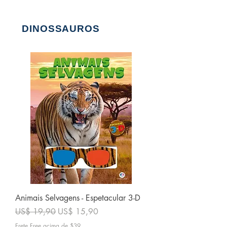
DINOSSAUROS
Animais Selvagens - Espetacular 3-D
Preço normal
Preço promocional
US$ 19,90
US$ 15,90
Frete Free acima de $39