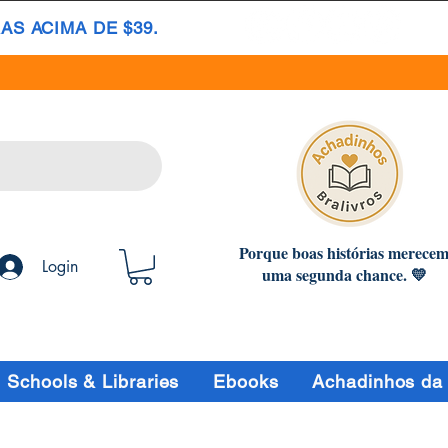
S ACIMA DE $39.
Porque boas histórias merece
Login
uma segunda chance. 💛
Schools & Libraries
Ebooks
Achadinhos da 