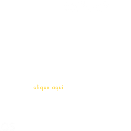
Meus Pedidos
Gift Card
Schools & Libraries
Professores e Iniciativas de PLH
(Português como língua de herança)
info@bralivros.com
Whatsapp:
clique aqui
(Segunda à Sexta, 9:00 -17:00)