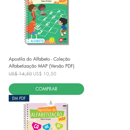
Apostila do Alfabeto - Coleção
Alfabetização MAP (Versão PDF)
Preço normal
Preço promocional
US$ 14,50
US$ 10,50
COMPRAR
EM PDF