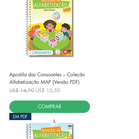
Apostila das Consoantes – Coleção
Alfabetização MAP (Versão PDF)
Preço normal
Preço promocional
US$ 14,90
US$ 10,50
COMPRAR
EM PDF