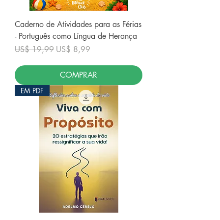
Caderno de Atividades para as Férias
- Português como Língua de Herança
Preço normal
Preço promocional
US$ 19,99
US$ 8,99
COMPRAR
EM PDF