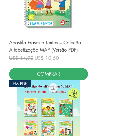
Apostila Frases e Textos – Coleção
Alfabetização MAP (Versão PDF)
Preço normal
Preço promocional
US$ 14,90
US$ 10,50
COMPRAR
EM PDF