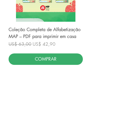
Coleção Completa de Alfabetização
MAP – PDF para imprimir em casa
Preço normal
Preço promocional
US$ 63,00
US$ 42,90
COMPRAR
Siga-nos