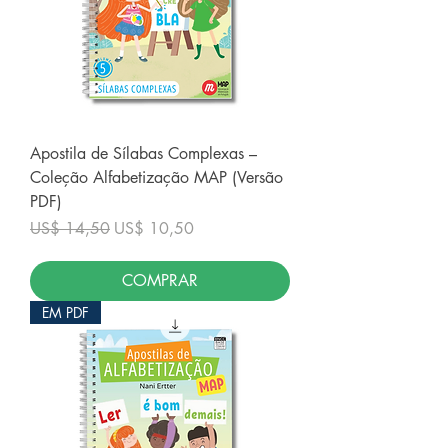
Apostila de Sílabas Complexas –
Coleção Alfabetização MAP (Versão
PDF)
Preço normal
Preço promocional
US$ 14,50
US$ 10,50
COMPRAR
EM PDF