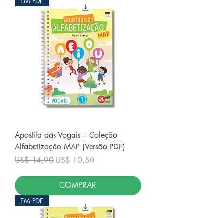
EM PDF
Apostila das Vogais – Coleção
Alfabetização MAP (Versão PDF)
Preço normal
Preço promocional
US$ 14,90
US$ 10,50
COMPRAR
EM PDF