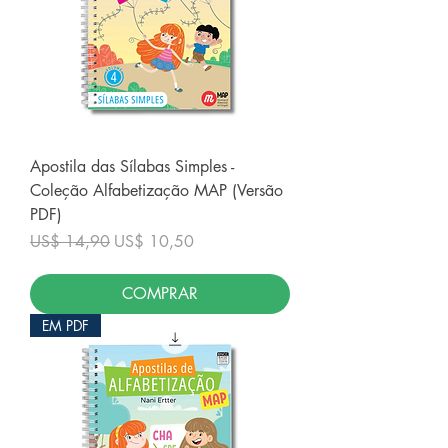
Apostila das Sílabas Simples -
Coleção Alfabetização MAP (Versão
PDF)
Preço normal
Preço promocional
US$ 14,90
US$ 10,50
COMPRAR
EM PDF