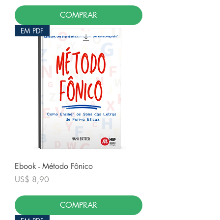
COMPRAR
EM PDF
Ebook - Método Fônico
Preço
US$ 8,90
COMPRAR