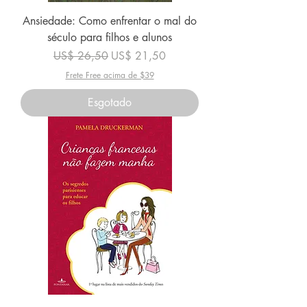
Ansiedade: Como enfrentar o mal do
século para filhos e alunos
Preço normal
Preço promocional
US$ 26,50
US$ 21,50
Frete Free acima de $39
Esgotado