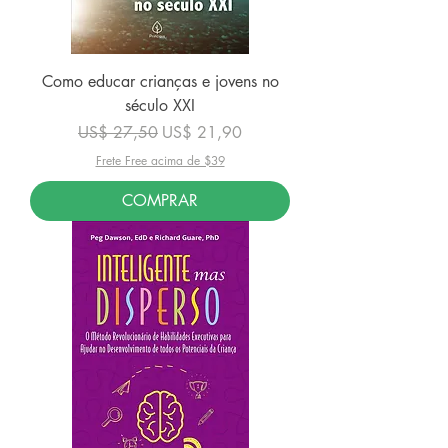
Como educar crianças e jovens no
século XXI
Preço normal
Preço promocional
US$ 27,50
US$ 21,90
Frete Free acima de $39
COMPRAR