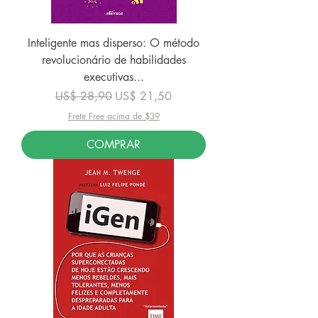
Inteligente mas disperso: O método
revolucionário de habilidades
executivas...
Preço normal
Preço promocional
US$ 28,90
US$ 21,50
Frete Free acima de $39
COMPRAR