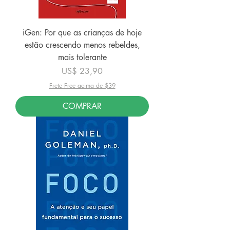
iGen: Por que as crianças de hoje
estão crescendo menos rebeldes,
mais tolerante
Preço
US$ 23,90
Frete Free acima de $39
COMPRAR