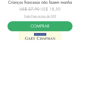
Crianças francesas não fazem manha
Preço normal
Preço promocional
US$ 27,90
US$ 18,50
Frete Free acima de $39
COMPRAR
As 5 linguagens do amor das
crianças: Como Expressar um