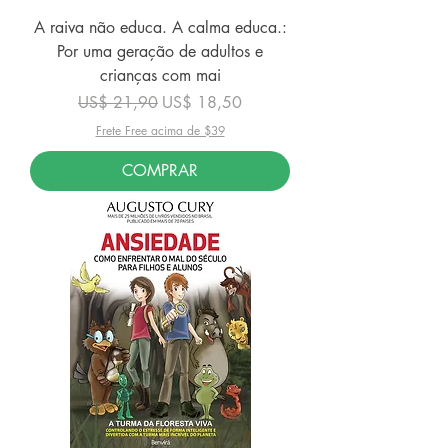
A raiva não educa. A calma educa.:
Por uma geração de adultos e
crianças com mai
Preço normal
Preço promocional
US$ 21,90
US$ 18,50
Frete Free acima de $39
COMPRAR