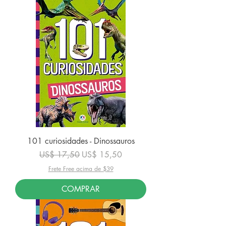
101 curiosidades - Dinossauros
Preço normal
Preço promocional
US$ 17,50
US$ 15,50
Frete Free acima de $39
COMPRAR