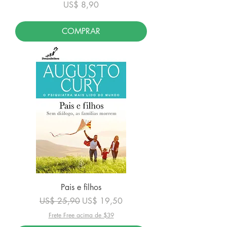
Preço
US$ 8,90
COMPRAR
Pais e filhos
Preço normal
Preço promocional
US$ 25,90
US$ 19,50
Frete Free acima de $39