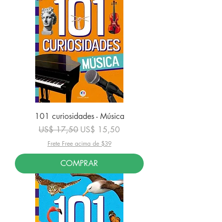
101 curiosidades - Música
Preço normal
Preço promocional
US$ 17,50
US$ 15,50
Frete Free acima de $39
COMPRAR