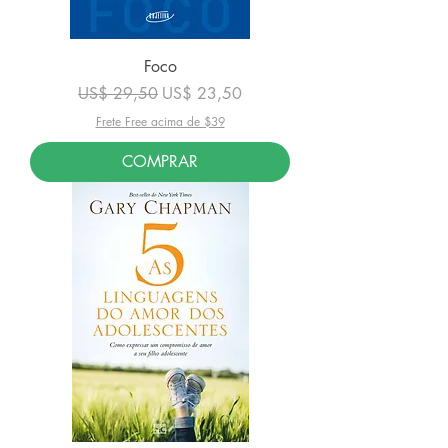
Foco
Preço normal
Preço promocional
US$ 29,50
US$ 23,50
Frete Free acima de $39
COMPRAR