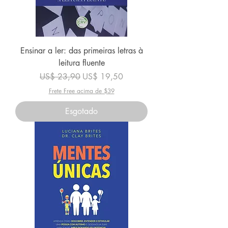
Ensinar a ler: das primeiras letras à
leitura fluente
Preço normal
Preço promocional
US$ 23,90
US$ 19,50
Frete Free acima de $39
Esgotado