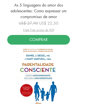
As 5 linguagens do amor dos
adolescentes: Como expressar um
compromisso de amor
Preço normal
Preço promocional
US$ 27,90
US$ 22,50
Frete Free acima de $39
COMPRAR