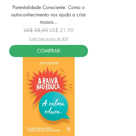
Parentalidade Consciente: Como o
autoconhecimento nos ajuda a criar
nossos...
Preço normal
Preço promocional
US$ 28,50
US$ 21,90
Frete Free acima de $39
COMPRAR