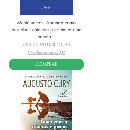
Mente únicas: Aprenda como
descobrir, entender e estimular uma
pessoa...
Preço normal
Preço promocional
US$ 25,90
US$ 21,90
Frete Free acima de $39
COMPRAR