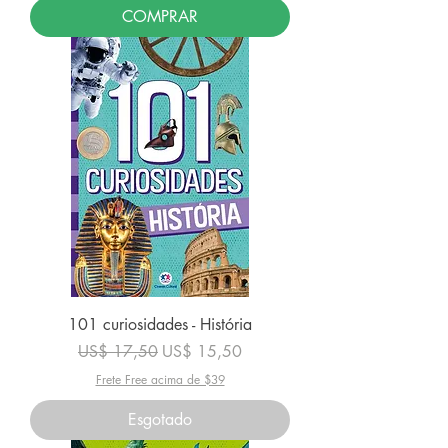
COMPRAR
101 curiosidades - História
Preço normal
Preço promocional
US$ 17,50
US$ 15,50
Frete Free acima de $39
Esgotado