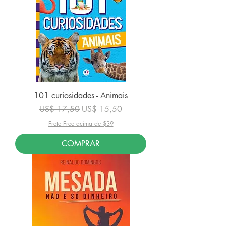
101 curiosidades - Animais
Preço normal
Preço promocional
US$ 17,50
US$ 15,50
Frete Free acima de $39
COMPRAR