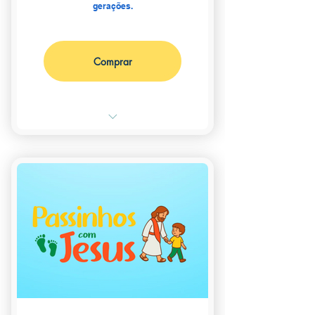
gerações.
Comprar
Receba em sua casa a Turminha
mais querida do Brasil!
📚 1 livro + 2 gibis da Turma
da Mônica
🎁 + 1 brinde surpresa
Sem taxa de adesão
🚚 Frete Grátis