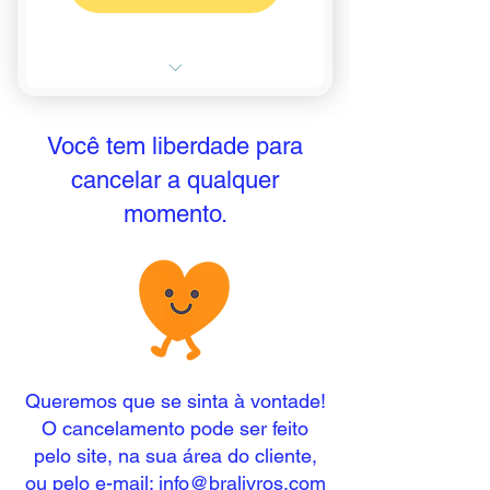
Leitura cristã que ensina fé,
Você tem liberdade para
amor e valores desde cedo
cancelar a qualquer
📚 2 livros cristãos
momento.
selecionados por educadores
🎁 + 1 brinde surpresa
Sem taxa de adesão
🚚 Frete Grátis
Queremos que se sinta à vontade!
O cancelamento pode ser feito
pelo site, na sua área do cliente,
ou pelo e-mail:
info@bralivros.com