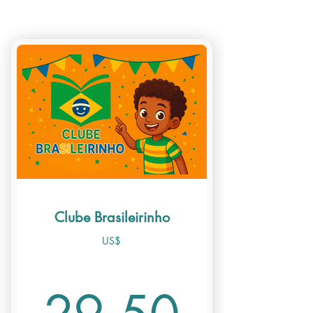
Clube Brasileirinho
US$
29,5