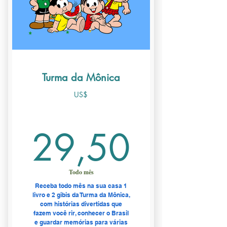
🎁 + 1 brinde surpresa
Sem taxa de adesão
🚚 Frete Grátis
Turma da Mônica
US$
29,5
29,50
Todo mês
Receba todo mês na sua casa 1
livro e 2 gibis da Turma da Mônica,
com histórias divertidas que
fazem você rir, conhecer o Brasil
e guardar memórias para várias