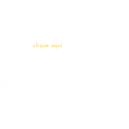
Professores e Iniciativas de PLH
(Português como língua de herança)
info@bralivros.com
Whatsapp:
clique aqui
(Segunda à Sexta, 9:00 -17:00)
livros – com sede no Texas, Estados Unidos. Todos os direitos reserv