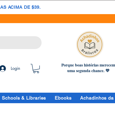
S ACIMA DE $39.
Porque boas histórias merece
Login
uma segunda chance. 💛
Schools & Libraries
Ebooks
Achadinhos da 