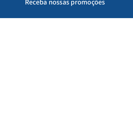
Receba nossas promoções
Minha Conta
Siga-nos
Meus Pedidos
Gift Card
Schools & Libraries