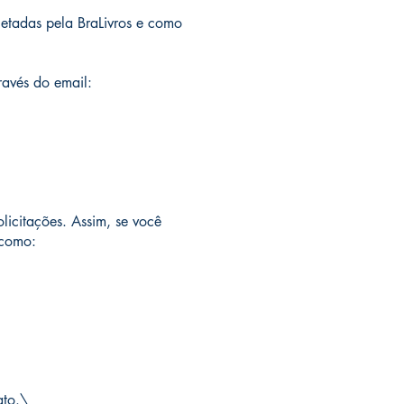
letadas pela BraLivros e como
ravés do email:
licitações. Assim, se você
 como:
ato.\