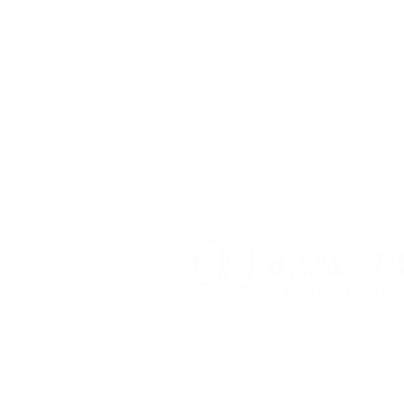
Prazo de Envio
Política da Loja
Trocas e devoluções
Contato
© 2022 – Bra