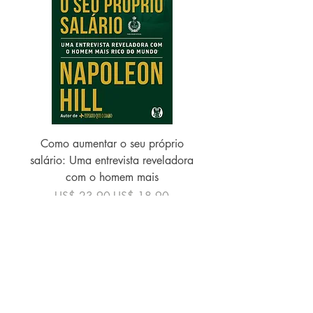
Como aumentar o seu próprio
salário: Uma entrevista reveladora
com o homem mais
Preço normal
Preço promocional
US$ 23,90
US$ 18,90
Frete Free acima de $39
COMPRAR