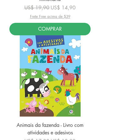
Preço normal
Preço promocional
US$ 19,90
US$ 14,90
Frete Free acima de $39
COMPRAR
Animais da fazenda - Livro com
atividades e adesivos