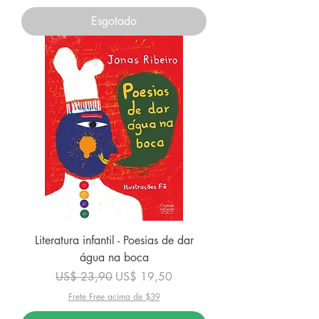
Esgotado
Literatura infantil - Poesias de dar
água na boca
Preço normal
Preço promocional
US$ 23,90
US$ 19,50
Frete Free acima de $39