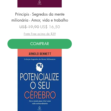
Principis - Segredos da mente
milionária - Amor, vida e trabalho
Preço normal
Preço promocional
US$ 19,90
US$ 16,50
Frete Free acima de $39
COMPRAR