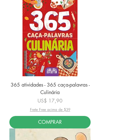
365 atividades - 365 caça-palavras -
Culinária
Preço
US$ 17,90
Frete Free acima de $39
COMPRAR