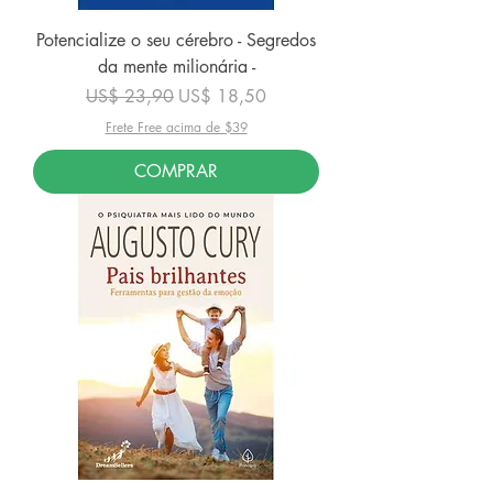
Potencialize o seu cérebro - Segredos
da mente milionária -
Preço normal
Preço promocional
US$ 23,90
US$ 18,50
Frete Free acima de $39
COMPRAR