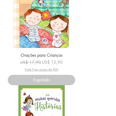
Orações para Crianças
Preço normal
Preço promocional
US$ 17,90
US$ 12,90
Frete Free acima de $39
Esgotado