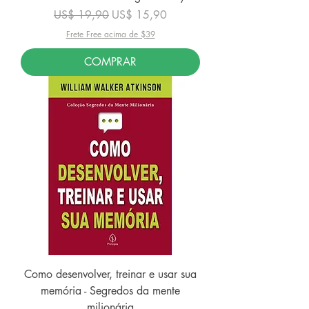
Preço normal
Preço promocional
US$ 19,90
US$ 15,90
Frete Free acima de $39
COMPRAR
Como desenvolver, treinar e usar sua
memória - Segredos da mente
milionária