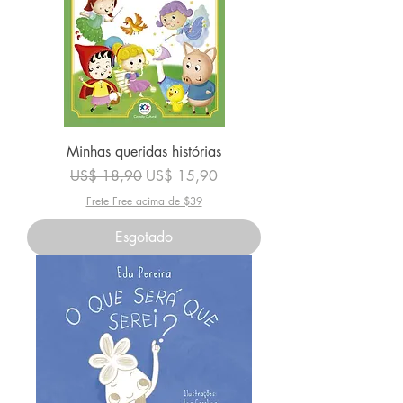
Minhas queridas histórias
Preço normal
Preço promocional
US$ 18,90
US$ 15,90
Frete Free acima de $39
Esgotado