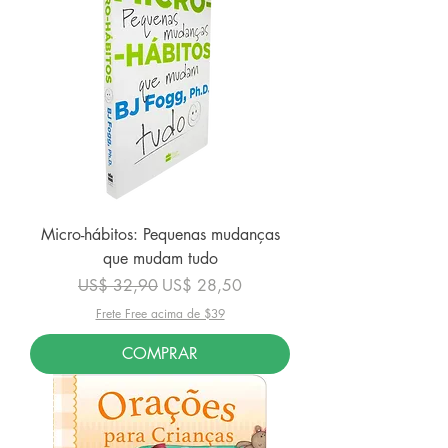
Micro-hábitos: Pequenas mudanças
que mudam tudo
Preço normal
Preço promocional
US$ 32,90
US$ 28,50
Frete Free acima de $39
COMPRAR