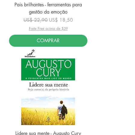
Pais brilhantes - ferramentas para
gestão da emoção
Preço normal
Preço promocional
US$ 22,90
US$ 18,50
Frete Free acima de $39
COMPRAR
Lidere sua mente - Augusto Cury