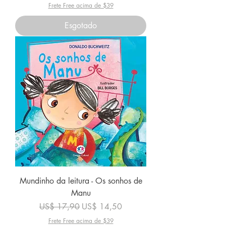
Frete Free acima de $39
Esgotado
Mundinho da leitura - Os sonhos de
Manu
Preço normal
Preço promocional
US$ 17,90
US$ 14,50
Frete Free acima de $39