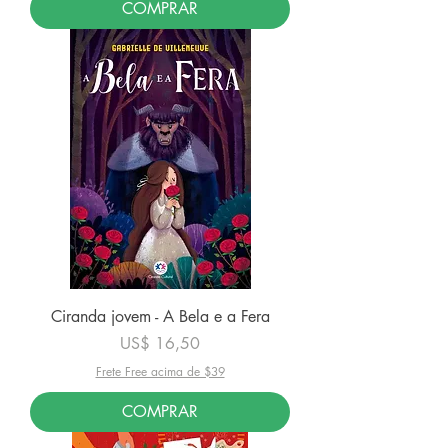
COMPRAR
Ciranda jovem - A Bela e a Fera
Preço
US$ 16,50
Frete Free acima de $39
COMPRAR