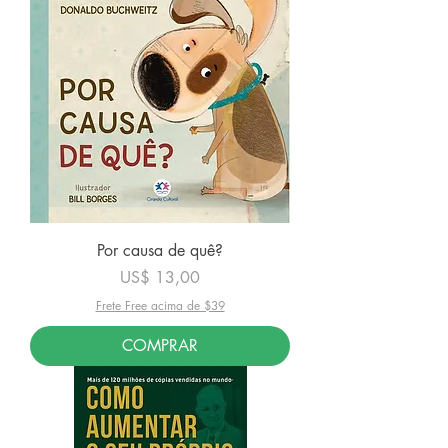
Por causa de quê?
Preço
US$ 13,00
Frete Free acima de $39
COMPRAR