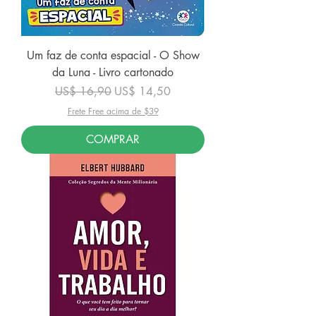
Um faz de conta espacial - O Show
da Luna - Livro cartonado
Preço normal
Preço promocional
US$ 16,90
US$ 14,50
Frete Free acima de $39
COMPRAR