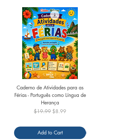
ISBN:
9786555007572
Número de páginas:
96
Peso:
230 gramas
Ano de publicação:
2021
Encadernação:
Brochura
Caderno de Atividades para as
Caderno de Atividades 
Férias - Português como Língua de
do Mundo - 2026 (
Herança
Regular Price
Sale Price
$19.99
$8.99
Add to Cart