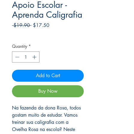
Apoio Escolar -
Aprenda Caligrafia
Regular
Sale
 $19.90 
$17.50
Price
Price
Frete Free acima de $39
Quantity
*
Add to Cart
Buy Now
Na fazenda da dona Rosa, todos
gostam muito de estudar. Vamos
treinar sua caligrafia com a
Ovelha Rosa na escola? Neste