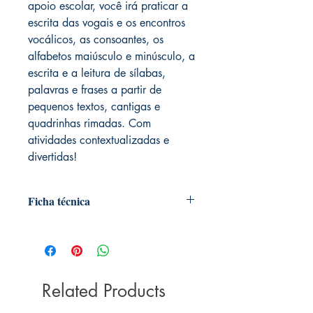
apoio escolar, você irá praticar a
escrita das vogais e os encontros
vocálicos, as consoantes, os
alfabetos maiúsculo e minúsculo, a
escrita e a leitura de sílabas,
palavras e frases a partir de
pequenos textos, cantigas e
quadrinhas rimadas. Com
atividades contextualizadas e
divertidas!
Ficha técnica
Autor:
Kátia Pecand
Ilustrador:
Lie Nobusa
Dimensões:
27cm x 20cm
Coleção:
Ovelha rosa
Marca:
Related Products
Ciranda Cultural
Idioma:
Português