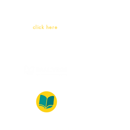
(Portuguese as a heritage
language)
Whatsapp:
click here
(Monday to Friday, 9:00 -17:30)
© 2022 – Bralivros – com sede no Texas,