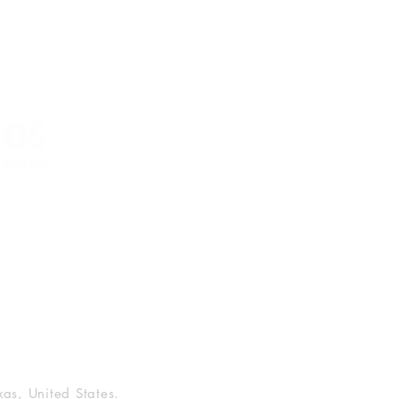
livros – com sede no Texas, Estados Unidos. Todos os direitos reserv
xas, United States.