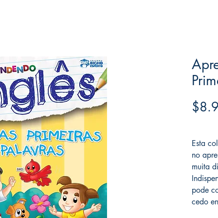
Apre
Prim
$8.
Frete F
Esta co
no apre
muita d
Indispe
pode co
cedo en