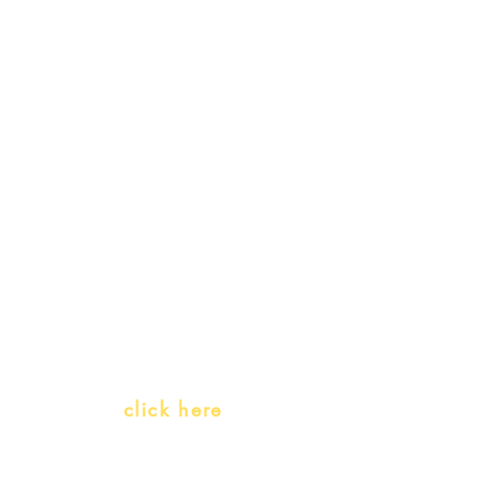
My Account
Follow us
My Orders
Gift Card
Receive our promotions
Teachers and PLH Initiatives
(Portuguese as a heritage language)
Whatsapp:
click here
(Monday to Friday, 9:00 -17:30)