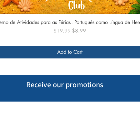
Quick View
rno de Atividades para as Férias - Português como Língua de He
Regular Price
Sale Price
$19.99
$8.99
Add to Cart
Receive our promotions