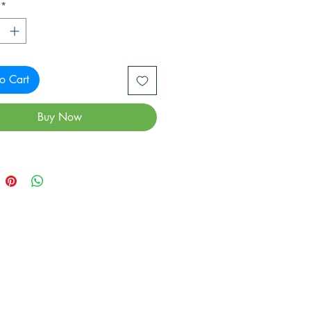
*
o Cart
Buy Now