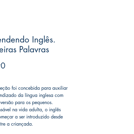
ndendo Inglês.
eiras Palavras
Price
90
ree acima de $39
leção foi concebida para auxiliar
ndizado da língua inglesa com
iversão para os pequenos.
nsável na vida adulta, o inglês
meçar a ser introduzido desde
tre a criançada.