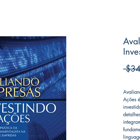
Aval
Inve
 $34
Frete F
Avalian
Ações é
investi
detalhe
integra
fundame
linguag