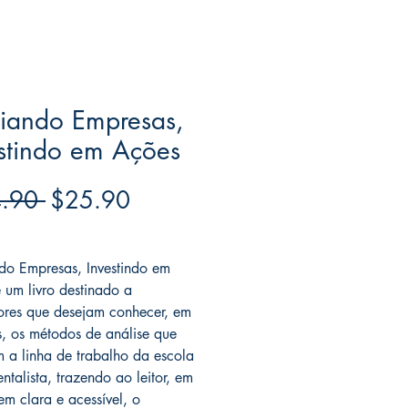
iando Empresas,
stindo em Ações
Regular
Sale
.90 
$25.90
Price
Price
ree acima de $39
do Empresas, Investindo em
 um livro destinado a
dores que desejam conhecer, em
s, os métodos de análise que
m a linha de trabalho da escola
ntalista, trazendo ao leitor, em
em clara e acessível, o