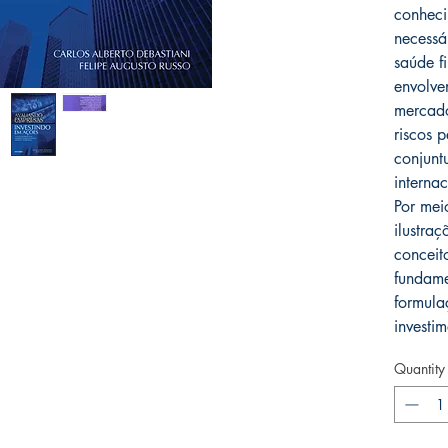
conheci
necessá
saúde f
envolve
mercado
riscos p
conjunt
internac
Por mei
ilustraç
conceit
fundame
formula
investi
Quantity