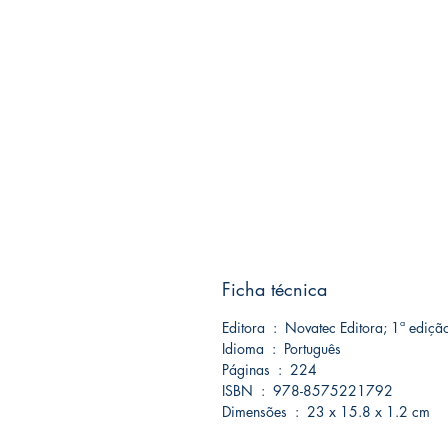
Ficha técnica
Editora ‏ : ‎ Novatec Editora; 1ª
Idioma ‏ : ‎ Português
Páginas ‏ : ‎ 224
ISBN ‏ : ‎ 978-8575221792
Dimensões ‏ : ‎ 23 x 15.8 x 1.2 cm