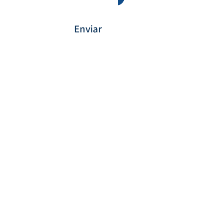
Enviar
Payment Method