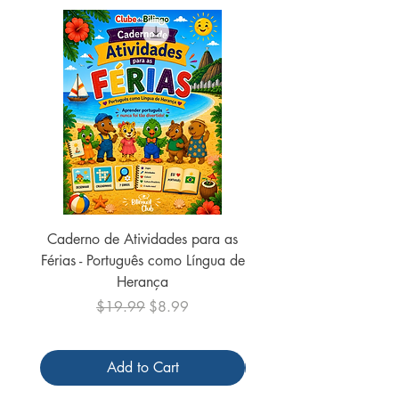
Páginas: 36
Caderno de Atividades para as
Caderno de Atividades 
Férias - Português como Língua de
do Mundo - 2026 (
Herança
Regular Price
Sale Price
$19.99
$8.99
Add to Cart