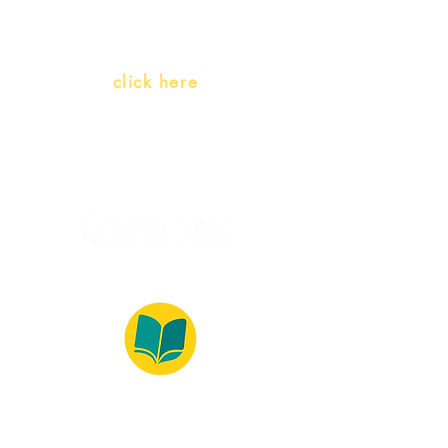
language)
Whatsapp:
click here
(Monday to Friday, 9:00 -17:30)
© 2022 – Bralivros – com sede no Texas,