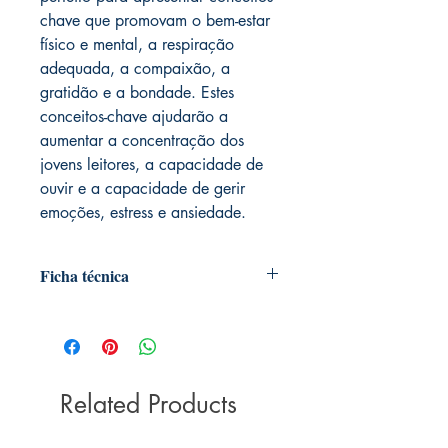
chave que promovam o bem-estar
físico e mental, a respiração
adequada, a compaixão, a
gratidão e a bondade. Estes
conceitos-chave ajudarão a
aumentar a concentração dos
jovens leitores, a capacidade de
ouvir e a capacidade de gerir
emoções, estress e ansiedade.
Ficha técnica
Autoria: Christiane Engel
Tradução: Silvana Salerno
Medidas: 23.5 x 23,5
Peso: 0.500 Kg
Acabamento: capa dura
Related Products
Ano: 2016
ISBN: 9788595541320