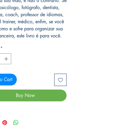
à sua vida, e não o contrário. Se
sicólogo, fotógrafo, dentista,
ta, coach, professor de idiomas,
l trainer, médico, enfim, se você
omo e sofre para organizar sua
anceira, este livro é para você.
*
o Cart
Buy Now