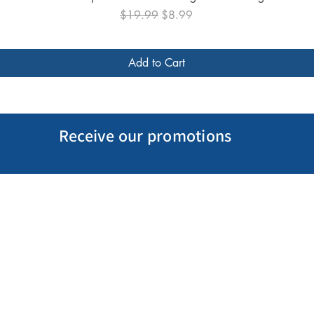
Regular Price
Sale Price
$19.99
$8.99
Add to Cart
Receive our promotions
My Account
Follow us