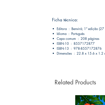
Ficha técnica:
Editora ‏ : ‎ Benvirá; 1ª ediçã
Idioma ‏ : ‎ Português
Capa comum ‏ : ‎ 208 páginas
ISBN-10 ‏ : ‎ 8557172877
ISBN-13 ‏ : ‎ 978-8557172876
Dimensões ‏ : ‎ 22.8 x 15.6 x 1.
Related Products