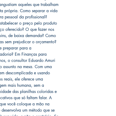
angustiam aqueles que trabalham
ta própria. Como separar a vida
ra pessoal da profissional?
tabelecer o preço pelo produto
iço oferecido? O que fazer nos
uins, de baixa demanda? Como
érias sem prejudicar o orçamento?
 preparar para a
adoria? Em Finanças para
os, o consultor Eduardo Amuri
o assunto na mesa. Com uma
gem descomplicada e usando
s reais, ele oferece uma
gem mais humana, sem a
idade das planilhas coloridas e
cativos que só faltam falar. A
 que você coloque a mão na
 desenvolva um método que se