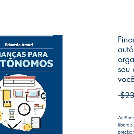
Fina
aut
orga
seu 
você
 $23
Frete F
Autônom
liberai
precisa