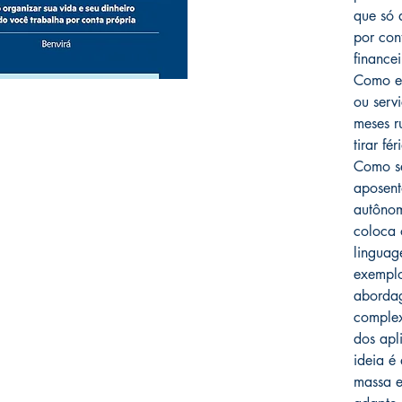
que só 
por con
financei
Como es
ou serv
meses r
tirar f
Como se
aposent
autônom
coloca 
lingua
exemplo
aborda
complex
dos apli
ideia é
massa e