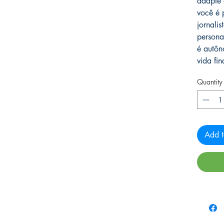
adapte 
você é p
jornalis
persona
é autôn
vida fin
Quantity
Add t