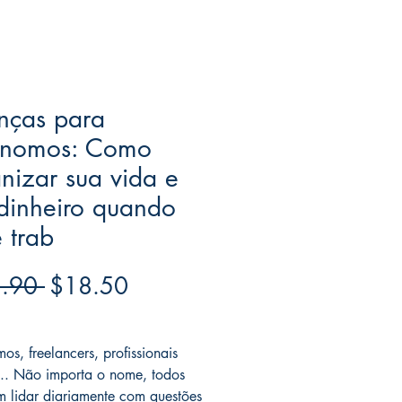
nças para
ônomos: Como
nizar sua vida e
dinheiro quando
 trab
Regular
Sale
.90 
$18.50
Price
Price
ree acima de $39
os, freelancers, profissionais
s... Não importa o nome, todos
m lidar diariamente com questões