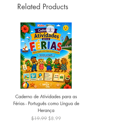
Idioma:
Related Products
Português
ISBN:
9788538094500
Número de páginas:
32
Peso:
195 gramas
Acabamento:
Brochura
As letras fugiram do baú da
professora. O que será que elas estão
aprontando?
Caderno de Atividades para as
Caderno de Atividades 
Férias - Português como Língua de
do Mundo - 2026 (
Herança
Regular Price
Sale Price
$19.99
$8.99