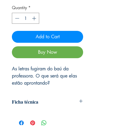
Quantity
*
Add to Cart
Buy Now
As letras fugiram do baú da
professora. O que será que elas
estão aprontando?
Ficha técnica
Autoria
: Donaldo Buchweitz e Ieda
Silva
Medidas:
26cm x 24cm
Editora:
Ciranda Cultural