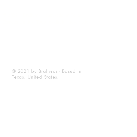
© 2022 – Bralivros – com sede no Texas,
Estados Unidos. Todos os direitos reservados.
100% Safe Environment
Payment Method
© 2021 by Bralivros - Based in
Texas, United States.
Bralivros