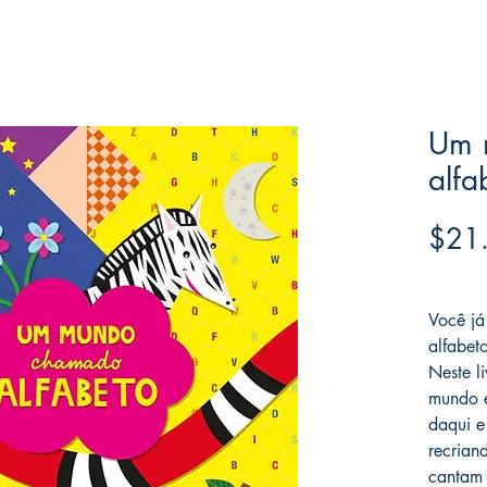
Um 
alfa
$21
Frete F
Você já
alfabet
Neste l
mundo e
daqui e
recrian
cantam 