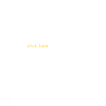
Gift Card
Receive our promotions
Teachers and PLH Initiatives
(Portuguese as a heritage language)
Whatsapp:
click here
(Monday to Friday, 9:00 -17:30)