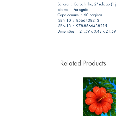
Editora ‏ : ‎ Carochinha; 2ª edição
Idioma ‏ : ‎ Português
Capa comum ‏ : ‎ 60 páginas
ISBN-10 ‏ : ‎ 8566438213
ISBN-13 ‏ : ‎ 978-8566438215
Dimensões ‏ : ‎ 21.59 x 0.43 x 21.
Related Products