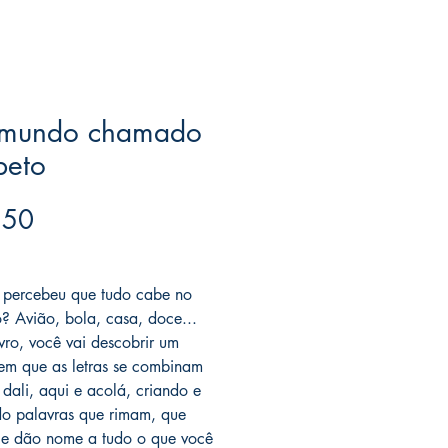
mundo chamado
beto
Price
.50
ree acima de $39
 percebeu que tudo cabe no
o? Avião, bola, casa, doce...
ivro, você vai descobrir um
m que as letras se combinam
 dali, aqui e acolá, criando e
do palavras que rimam, que
e dão nome a tudo o que você