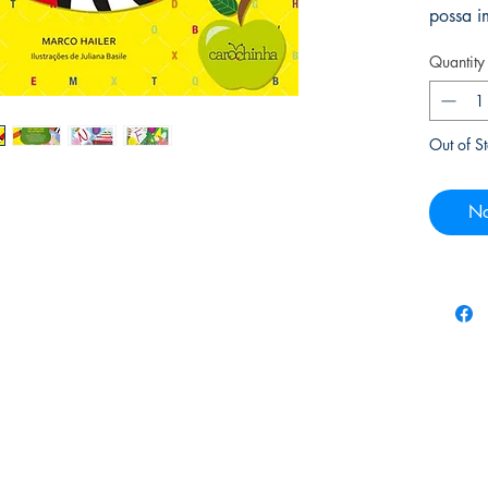
possa i
Quantity
Out of S
No