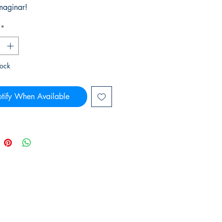
maginar!
*
tock
tify When Available