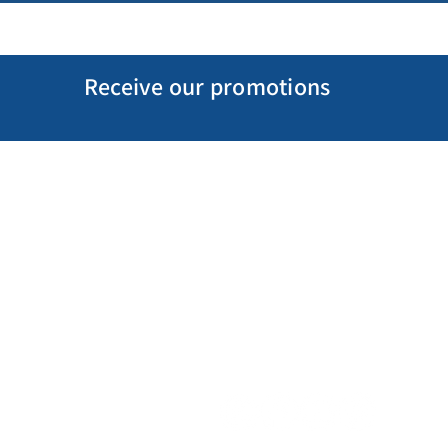
Receive our promotions
My Account
Follow us
My Orders