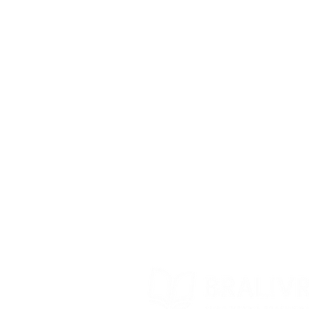
BraLivros Blog
Frequently Asked
Questions
Shipping Deadline
Store Policy
Exchanges and returns
Contact