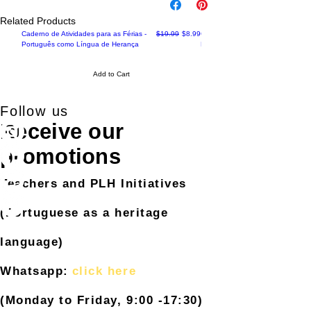
Rocha
Related Products
Ilustraçõ
Regular Price
Sale Price
Caderno de Atividades para as Férias -
$19.99
$8.99
Caderno de Atividades da Copa d
es: Raul
Português como Língua de Herança
Mundo - 2026 (PDF)
Fernand
es
Add to Cart
Editora ‏ :
‎ Salama
Follow us
ndra; 1ª
Receive our
edição (1
janeiro
promotions
2013)
Idioma ‏ :
Teachers and PLH Initiatives
‎ Portugu
ês
(Portuguese as a heritage
Capa
language)
comum ‏
: ‎ 56
Whatsapp:
click here
páginas
ISBN-10 ‏
(Monday to Friday, 9:00 -17:30)
: