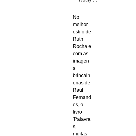
No
melhor
estilo de
Ruth
Rocha e
com as
imagen
s
brincalh
onas de
Raul
Fernand
es, o
livro
'Palavra
s,
muitas