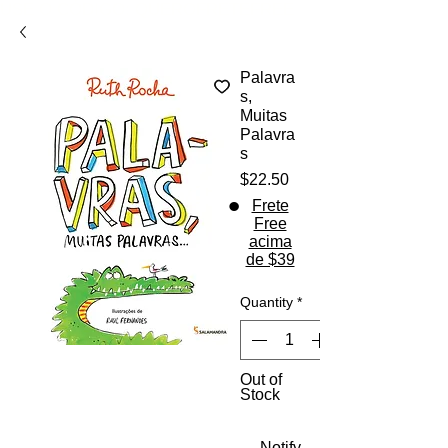
USE O CÓDIGO: QUEROFRETEFREE
Palavra
s,
Muitas
Palavra
s
Price
$22.50
Frete
Free
acima
de $39
Quantity
*
Out of
Stock
Notify When Available