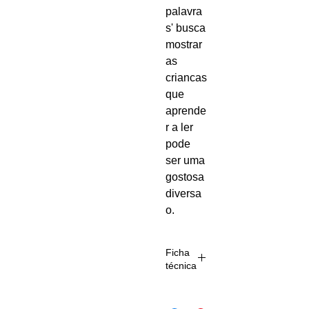
palavra
s' busca
mostrar
as
criancas
que
aprende
r a ler
pode
ser uma
gostosa
diversa
o.
Ficha
técnica
Autoria:
Ruth