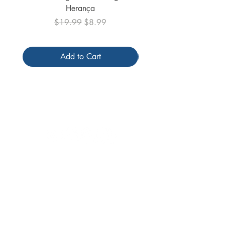
Herança
Regular Price
Sale Price
$19.99
$8.99
Add to Cart
Follow us
Receive our
promotions