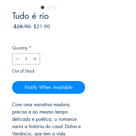
Tudo é rio
Regular
Sale
 $28.90 
$21.90
Price
Price
Frete Free acima de $39
Quantity
*
Out of Stock
Notify When Available
Com uma narrativa madura,
precisa e ao mesmo tempo
delicada e poética, o romance
narra a história do casal Dalva e
Venâncio, que tem a vida