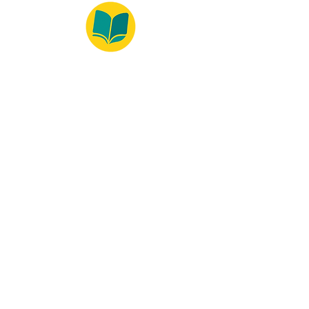
© 2022 – Bralivros – com sede no Texas,
Estados Unidos. Todos os direitos reservados.
100% Safe Environment
Payment Method
© 2021 by Bralivros - Based in
Texas, United States.