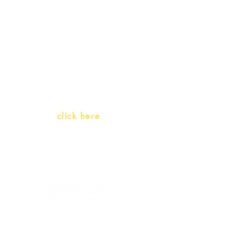
Teachers and PLH Initiatives
(Portuguese as a heritage
language)
Whatsapp:
click here
(Monday to Friday, 9:00 -17:30)