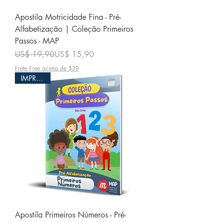
Apostila Motricidade Fina - Pré-
Alfabetização | Coleção Primeiros
Passos - MAP
Preço normal
Preço promocional
US$ 19,90
US$ 15,90
Frete Free acima de $39
IMPRESSO
Apostila Primeiros Números - Pré-