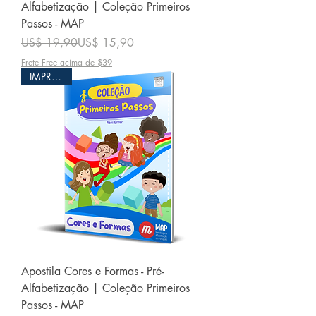
Alfabetização | Coleção Primeiros
Passos - MAP
Preço normal
Preço promocional
US$ 19,90
US$ 15,90
Frete Free acima de $39
IMPRESSO
Apostila Cores e Formas - Pré-
Alfabetização | Coleção Primeiros
Passos - MAP