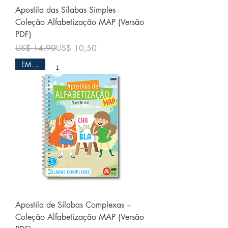
Apostila das Sílabas Simples -
Coleção Alfabetização MAP (Versão
PDF)
Preço normal
Preço promocional
US$ 14,90
US$ 10,50
EM PDF
Apostila de Sílabas Complexas –
Coleção Alfabetização MAP (Versão