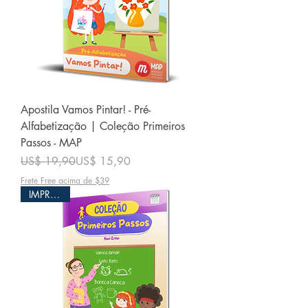
Apostila Vamos Pintar! - Pré-
Alfabetização | Coleção Primeiros
Passos - MAP
Preço normal
Preço promocional
US$ 19,90
US$ 15,90
Frete Free acima de $39
IMPRESSO