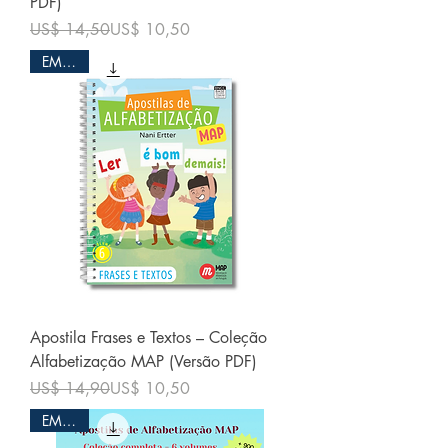
PDF)
Preço normal
Preço promocional
US$ 14,50
US$ 10,50
EM PDF
Apostila Frases e Textos – Coleção
Alfabetização MAP (Versão PDF)
Preço normal
Preço promocional
US$ 14,90
US$ 10,50
EM PDF