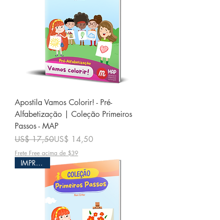
Apostila Vamos Colorir! - Pré-
Alfabetização | Coleção Primeiros
Passos - MAP
Preço normal
Preço promocional
US$ 17,50
US$ 14,50
Frete Free acima de $39
IMPRESSO