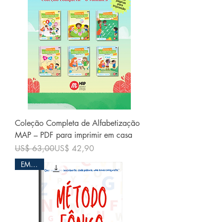
Coleção Completa de Alfabetização
MAP – PDF para imprimir em casa
Preço normal
Preço promocional
US$ 63,00
US$ 42,90
EM PDF