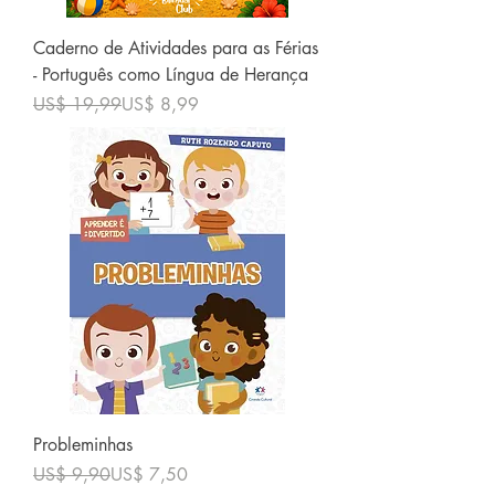
Caderno de Atividades para as Férias
- Português como Língua de Herança
Preço normal
Preço promocional
US$ 19,99
US$ 8,99
Probleminhas
Preço normal
Preço promocional
US$ 9,90
US$ 7,50