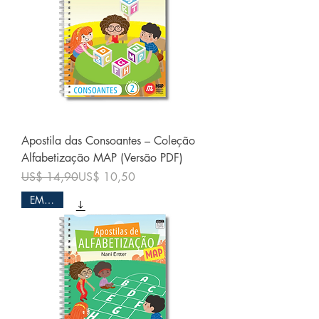
Apostila das Consoantes – Coleção
Alfabetização MAP (Versão PDF)
Preço normal
Preço promocional
US$ 14,90
US$ 10,50
EM PDF