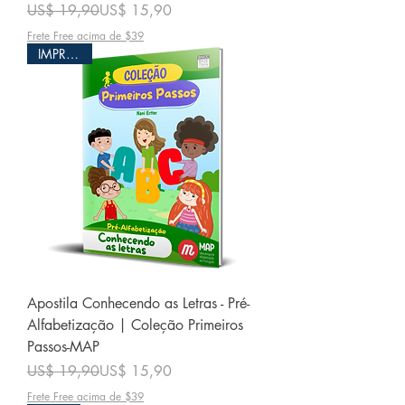
Preço normal
Preço promocional
US$ 19,90
US$ 15,90
Frete Free acima de $39
IMPRESSO
Apostila Conhecendo as Letras - Pré-
Alfabetização | Coleção Primeiros
Passos-MAP
Preço normal
Preço promocional
US$ 19,90
US$ 15,90
Frete Free acima de $39