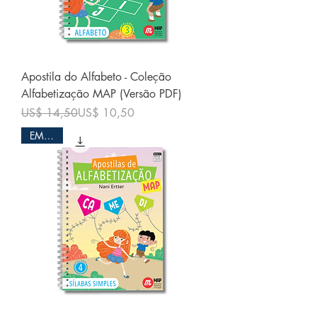
Apostila do Alfabeto - Coleção
Alfabetização MAP (Versão PDF)
Preço normal
Preço promocional
US$ 14,50
US$ 10,50
EM PDF