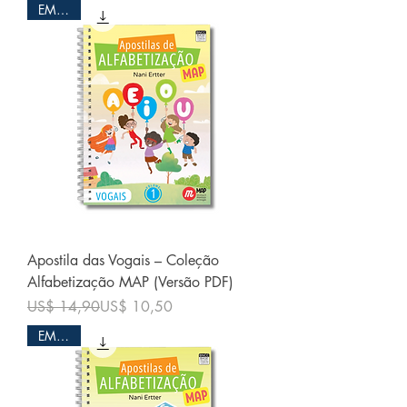
EM PDF
Apostila das Vogais – Coleção
Alfabetização MAP (Versão PDF)
Preço normal
Preço promocional
US$ 14,90
US$ 10,50
EM PDF