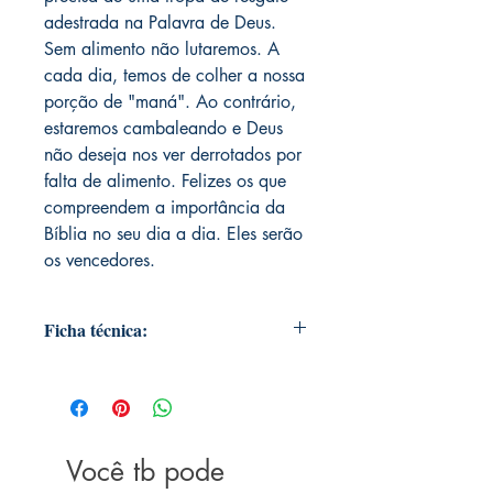
adestrada na Palavra de Deus.
Sem alimento não lutaremos. A
cada dia, temos de colher a nossa
porção de "maná". Ao contrário,
estaremos cambaleando e Deus
não deseja nos ver derrotados por
falta de alimento. Felizes os que
compreendem a importância da
Bíblia no seu dia a dia. Eles serão
os vencedores.
Ficha técnica:
Editora ‏ : ‎ Canção Nova; 25ª edição
(1 janeiro 2001)
Idioma ‏ : ‎ Português
Capa comum ‏ : ‎ 97 páginas
Você tb pode
ISBN-13 ‏ : ‎ 978-8576771555
Dimensões ‏ : ‎ 11.99 x 0.51 x 19 cm