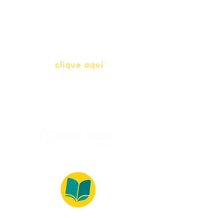
(Português como língua de
herança)
info@bralivros.com
Whatsapp:
clique aqui
(Segunda à Sexta, 9:00 -17:00)