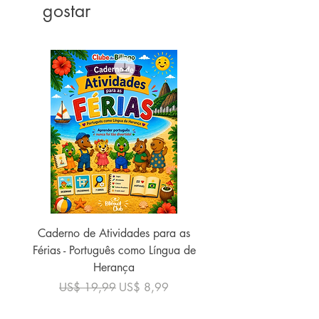
gostar
Caderno de Atividades para as
Caderno de Atividades 
Férias - Português como Língua de
do Mundo - 2026 (
Herança
Preço normal
US$ 19,99
Preço normal
Preço promocional
US$ 19,99
US$ 8,99