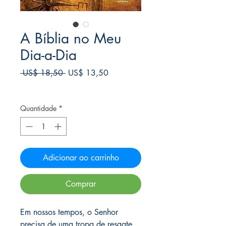
A Bíblia no Meu
Dia-a-Dia
Preço
Preço
 US$ 18,50 
US$ 13,50
normal
promocional
Frete Free acima de $39
Quantidade
*
Adicionar ao carrinho
Comprar
Em nossos tempos, o Senhor
precisa de uma tropa de resgate