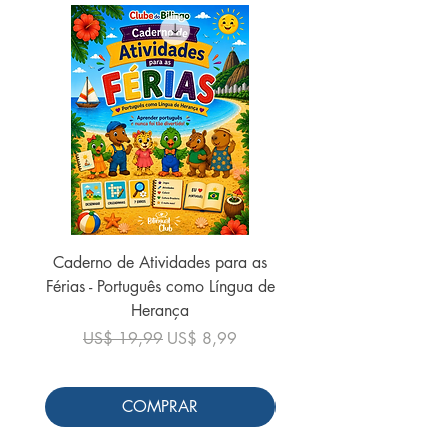
Caderno de Atividades para as
Caderno de Atividades 
Férias - Português como Língua de
do Mundo - 2026 (
Herança
Preço normal
US$ 19,99
Preço normal
Preço promocional
US$ 19,99
US$ 8,99
COMPRAR