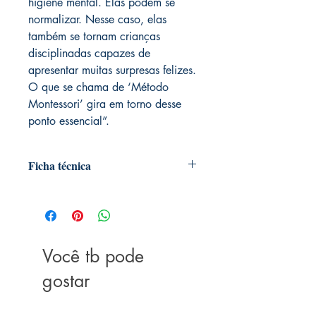
higiene mental. Elas podem se
normalizar. Nesse caso, elas
também se tornam crianças
disciplinadas capazes de
apresentar muitas surpresas felizes.
O que se chama de ‘Método
Montessori’ gira em torno desse
ponto essencial”.
Ficha técnica
Autoria: Maria Montessori
Editora ‏ : ‎ Kírion; 1ª edição (1
novembro 2018)
Idioma ‏ : ‎ Português
Você tb pode
Capa comum ‏ : ‎ 116 páginas
ISBN ‏ : ‎ 978-8594090171
gostar
Idade de leitura ‏ : ‎ 18 anos e acima
Dimensões ‏ : ‎ 20.83 x 13.72 x 1.27
cm