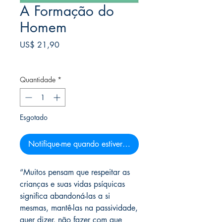
A Formação do
Homem
Preço
US$ 21,90
Frete Free acima de $39
Quantidade
*
Esgotado
Notifique-me quando estiver disponível
“Muitos pensam que respeitar as
crianças e suas vidas psíquicas
significa abandoná-las a si
mesmas, mantê-las na passividade,
quer dizer, não fazer com que