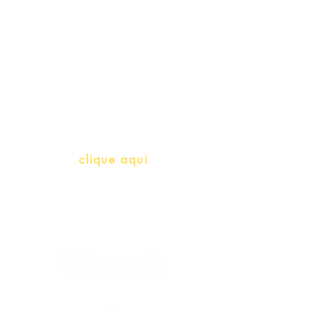
Professores e Iniciativas de PLH
(Português como língua de
herança)
info@bralivros.com
Whatsapp:
clique aqui
(Segunda à Sexta, 9:00 -17:00)