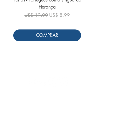
Herança
Preço normal
US$ 19,99
Preço normal
Preço promocional
US$ 19,99
US$ 8,99
COMPRAR
Siga-nos
Schools & Libraries