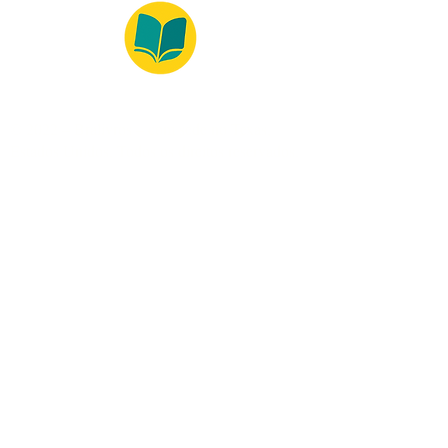
© 2022 – Bralivros – com sede no Texas,
Estados Unidos. Todos os direitos reservados.
Ambiente 100% Seguro
Forma de Pagamento
© 2021 by Bralivros -- Sede no
Texas, Estados Unidos.