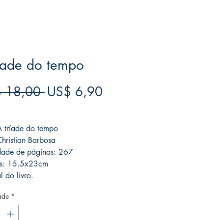
íade do tempo
Preço
Preço
 18,00 
US$ 6,90
normal
promocional
ree acima de $39
 A tríade do tempo
Christian Barbosa
dade de páginas: 267
s: 15.5x23cm
l do livro.
ade
*