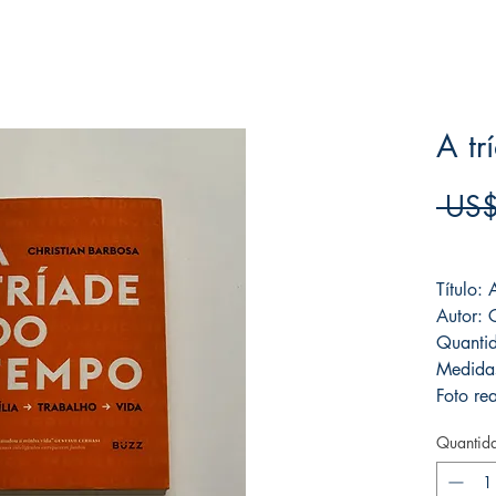
A tr
 US$
Frete F
Título:
Autor: 
Quanti
Medida
Foto rea
Quantid