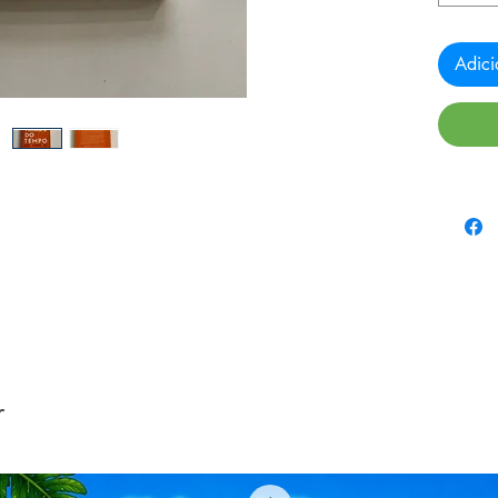
Adici
r