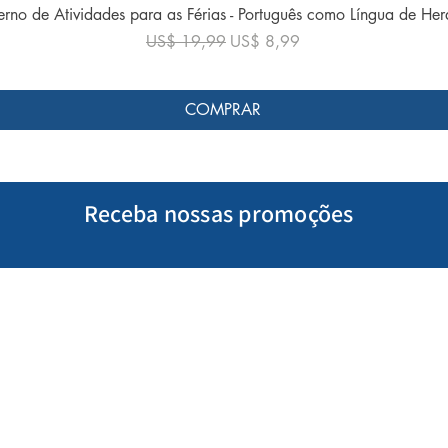
Visualização rápida
rno de Atividades para as Férias - Português como Língua de He
Preço normal
Preço promocional
US$ 19,99
US$ 8,99
COMPRAR
Receba nossas promoções
Minha Conta
Siga-nos