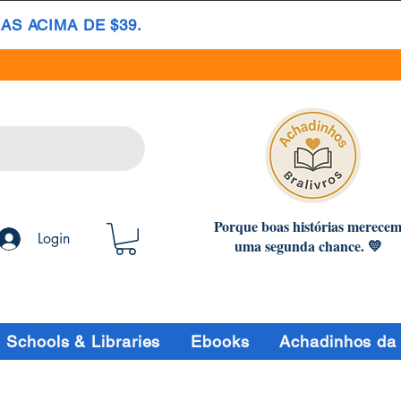
S ACIMA DE $39.
Porque boas histórias merece
Login
uma segunda chance. 💛
Schools & Libraries
Ebooks
Achadinhos da 