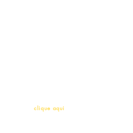
Meus Pedidos
Gift Card
Schools & Libraries
Professores e Iniciativas de PLH
(Português como língua de herança)
info@bralivros.com
Whatsapp:
clique aqui
(Segunda à Sexta, 9:00 -17:00)