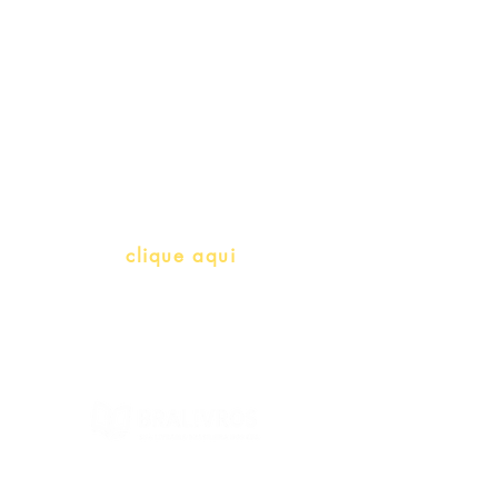
Professores e Iniciativas de PLH
(Português como língua de
herança)
info@bralivros.com
Whatsapp:
clique aqui
(Segunda à Sexta, 9:00 -17:00)