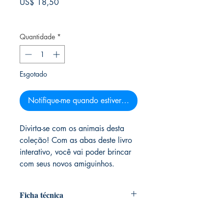
Preço
US$ 18,50
Frete Free acima de $39
Quantidade
*
Esgotado
Notifique-me quando estiver disponível
Divirta-se com os animais desta
coleção! Com as abas deste livro
interativo, você vai poder brincar
com seus novos amiguinhos.
Ficha técnica
ISBN:
978-85-8102-315-1