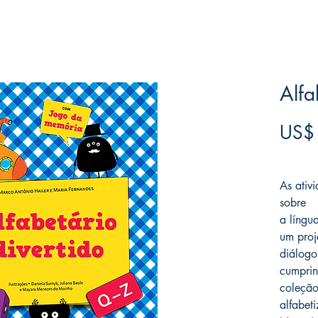
Alfa
US$
Frete F
As ativ
sobre
a língu
um proj
diálogo
cumprin
coleção
alfabet