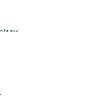
ria Fernandes
r