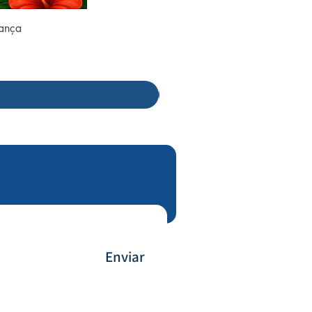
rança
Enviar