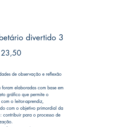
betário divertido 3
Preço
 23,50
ree acima de $39
idades de observação e reflexão
a foram elaboradas com base em
eto gráfico que permite o
 com o leitor-aprendiz,
do com o objetivo primordial da
: contribuir para o processo de
ização.