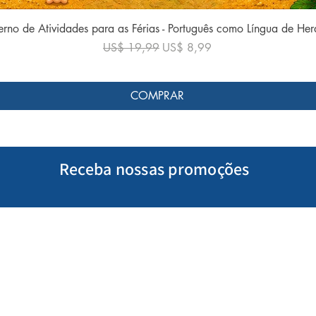
Visualização rápida
rno de Atividades para as Férias - Português como Língua de He
Preço normal
Preço promocional
US$ 19,99
US$ 8,99
COMPRAR
Receba nossas promoções