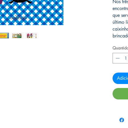
Nos trê
encontr
que se
último 
caixinh
brincad
Quantid
Adici