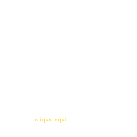
Minha Conta
Siga-nos
Meus Pedidos
Gift Card
Schools & Libraries
Professores e Iniciativas de PLH
(Português como língua de herança)
info@bralivros.com
Whatsapp:
clique aqui
(Segunda à Sexta, 9:00 -17:00)