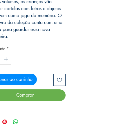
s volumes, as crianças vão
ar cartelas com letras e objetos
rvem como jogo da memória. O
livro da coleção conta com uma
a para guardar essa nova
eira.
ade
*
onar ao carrinho
Comprar