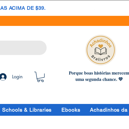
S ACIMA DE $39.
Porque boas histórias merece
Login
uma segunda chance. 💛
Schools & Libraries
Ebooks
Achadinhos da 