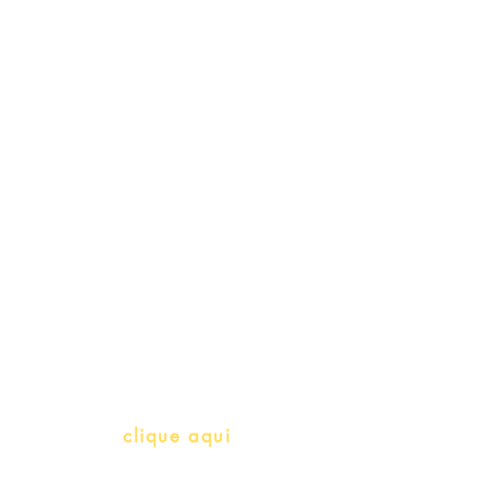
Schools & Libraries
Professores e Iniciativas de PLH
(Português como língua de
herança)
info@bralivros.com
Whatsapp:
clique aqui
(Segunda à Sexta, 9:00 -17:00)