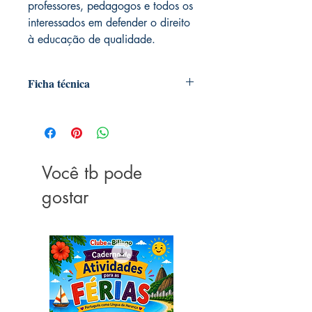
professores, pedagogos e todos os
interessados em defender o direito
à educação de qualidade.
Ficha técnica
Autoria: Magda Soares
Editora ‏ : ‎ Editora Contexto; 1ª edição
(16 setembro 2020)
Idioma ‏ : ‎ Português
Você tb pode
Capa comum ‏ : ‎ 352 páginas
ISBN ‏ : ‎ 978-6555410112
gostar
Dimensões ‏ : ‎ 16 x 2 x 23 cm