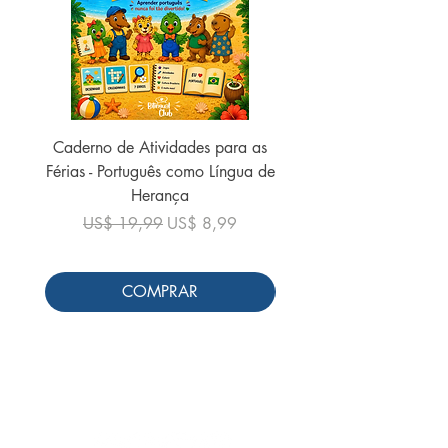
Caderno de Atividades para as
Caderno de Atividades 
Férias - Português como Língua de
do Mundo - 2026 (
Herança
Preço normal
US$ 19,99
Preço normal
Preço promocional
US$ 19,99
US$ 8,99
COMPRAR
Siga-nos