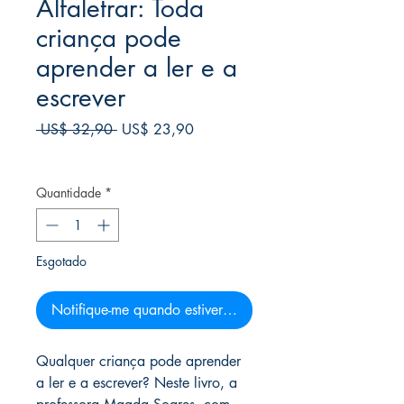
Alfaletrar: Toda
criança pode
aprender a ler e a
escrever
Preço
Preço
 US$ 32,90 
US$ 23,90
normal
promocional
Frete Free acima de $39
Quantidade
*
Esgotado
Notifique-me quando estiver disponível
Qualquer criança pode aprender
a ler e a escrever? Neste livro, a