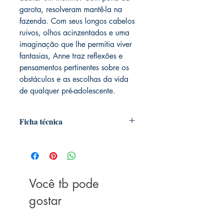
garota, resolveram mantê-la na
fazenda. Com seus longos cabelos
ruivos, olhos acinzentados e uma
imaginação que lhe permitia viver
fantasias, Anne traz reflexões e
pensamentos pertinentes sobre os
obstáculos e as escolhas da vida
de qualquer pré-adolescente.
Ficha técnica
Editora ‏ : ‎ Ciranda Cultural; Texto
integral traduzido do original em inglês
edição (15 janeiro 2020)
Idioma ‏ : ‎ Português
Você tb pode
Páginas ‏ : ‎ 336
ISBN ‏ : ‎ 978-8538092667
gostar
Dimensões ‏ : ‎ 23 x 15.4 x 2.2 cm