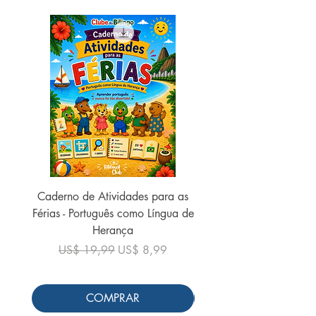
Caderno de Atividades para as
Caderno de Atividades 
Férias - Português como Língua de
do Mundo - 2026 (
Herança
Preço normal
US$ 19,99
Preço normal
Preço promocional
US$ 19,99
US$ 8,99
COMPRAR