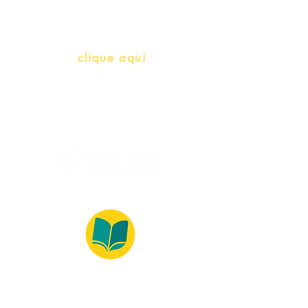
herança)
info@bralivros.com
Whatsapp:
clique aqui
(Segunda à Sexta, 9:00 -17:00)
© 2022 – Bralivros – com sede no Texas,