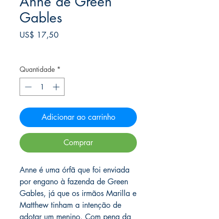
Anne de Green
Gables
Preço
US$ 17,50
Frete Free acima de $39
Quantidade
*
Adicionar ao carrinho
Comprar
Anne é uma órfã que foi enviada
por engano à fazenda de Green
Gables, já que os irmãos Marilla e
Matthew tinham a intenção de
adotar um menino. Com pena da