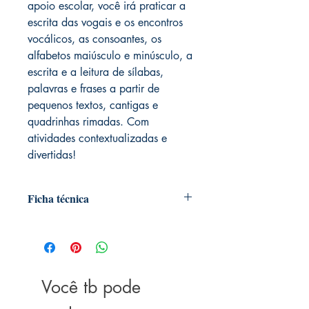
apoio escolar, você irá praticar a
escrita das vogais e os encontros
vocálicos, as consoantes, os
alfabetos maiúsculo e minúsculo, a
escrita e a leitura de sílabas,
palavras e frases a partir de
pequenos textos, cantigas e
quadrinhas rimadas. Com
atividades contextualizadas e
divertidas!
Ficha técnica
Autor:
Kátia Pecand
Ilustrador:
Lie Nobusa
Dimensões:
27cm x 20cm
Coleção:
Ovelha rosa
Marca:
Você tb pode
Ciranda Cultural
Idioma:
Português