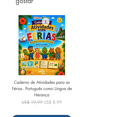
gostar
ISBN:
9786555007572
Número de páginas:
96
Peso:
230 gramas
Ano de publicação:
2021
Encadernação:
Brochura
Caderno de Atividades para as
Caderno de Atividades 
Férias - Português como Língua de
do Mundo - 2026 (
Herança
Preço normal
US$ 19,99
Preço normal
Preço promocional
US$ 19,99
US$ 8,99