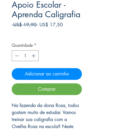
Apoio Escolar -
Aprenda Caligrafia
Preço
Preço
 US$ 19,90 
US$ 17,50
normal
promocional
Frete Free acima de $39
Quantidade
*
Adicionar ao carrinho
Comprar
Na fazenda da dona Rosa, todos
gostam muito de estudar. Vamos
treinar sua caligrafia com a
Ovelha Rosa na escola? Neste