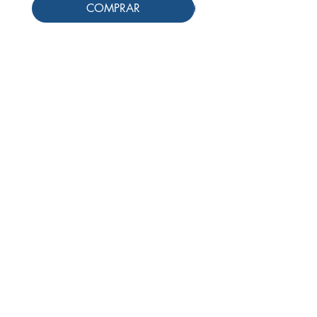
COMPRAR
Siga-nos
Schools & Libraries
Professores e Iniciativas de PLH
(Português como língua de