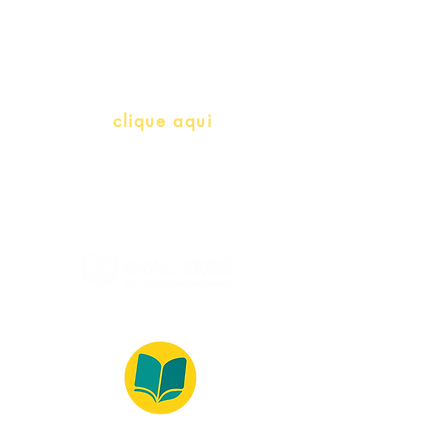
herança)
info@bralivros.com
Whatsapp:
clique aqui
(Segunda à Sexta, 9:00 -17:00)