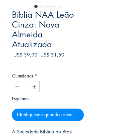
Bíblia NAA Leão
Cinza: Nova
Almeida
Atualizada
Preço
Preço
 US$ 39,90 
US$ 31,50
normal
promocional
Frete Free acima de $39
Quantidade
*
Esgotado
Notifique-me quando estiver disponível
A Sociedade Bíblica do Brasil