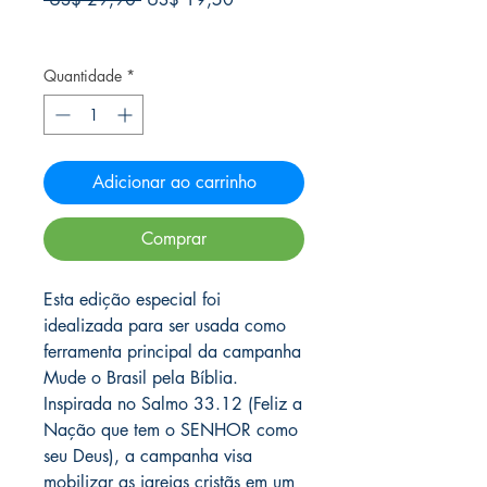
normal
promocional
Frete Free acima de $39
Quantidade
*
Adicionar ao carrinho
Comprar
Esta edição especial foi
idealizada para ser usada como
ferramenta principal da campanha
Mude o Brasil pela Bíblia.
Inspirada no Salmo 33.12 (Feliz a
Nação que tem o SENHOR como
seu Deus), a campanha visa
mobilizar as igrejas cristãs em um