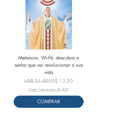
Metanoia: Wi-Fé: descubra a
Francisco - O Papa d
senha que vai revolucionar a sua
vida
Preço normal
Preço promocional
US$ 21,50
US$ 13,20
Frete Free acima de $39
COMPRAR
Siga-nos