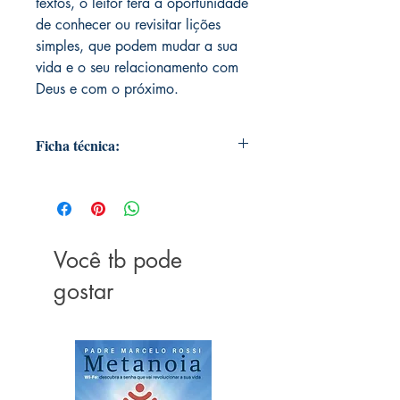
textos, o leitor terá a oportunidade
de conhecer ou revisitar lições
simples, que podem mudar a sua
vida e o seu relacionamento com
Deus e com o próximo.
Ficha técnica:
ASIN ‏ : ‎ B07SL1MCJH
Editora ‏ : ‎ SBB; Conteúdo da Bíblia,
Mapas edição (20 fevereiro 2019)
Idioma ‏ : ‎ Português
Você tb pode
Capa comum ‏ : ‎ 960 páginas
Dimensões ‏ : ‎ 16.51 x 11.68 x 2.29
gostar
cm