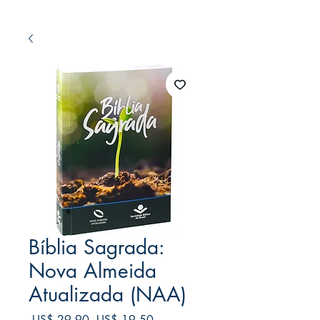
Bíblia Sagrada:
Nova Almeida
Atualizada (NAA)
Preço
Preço
 US$ 29,90 
US$ 19,50