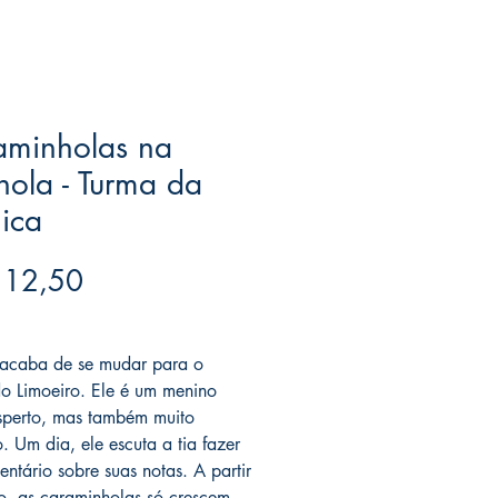
aminholas na
ola - Turma da
ica
Preço
 12,50
ree acima de $39
acaba de se mudar para o
do Limoeiro. Ele é um menino
sperto, mas também muito
. Um dia, ele escuta a tia fazer
ntário sobre suas notas. A partir
o, as caraminholas só crescem