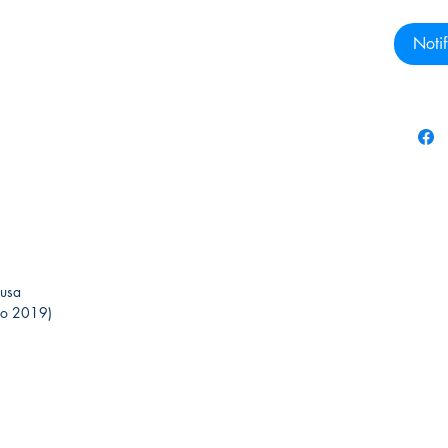
Notif
ousa
 maio 2019)