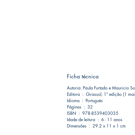
Ficha técnica
Autoria: Paula Furtado e Mauricio S
Editora ‏ : ‎ Girassol; 1ª edição (1
Idioma ‏ : ‎ Português
Páginas ‏ : ‎ 32
ISBN ‏ : ‎ 978-8539403035
Idade de leitura ‏ : ‎ 6 - 11 anos
Dimensões ‏ : ‎ 29.2 x 11 x 1 cm