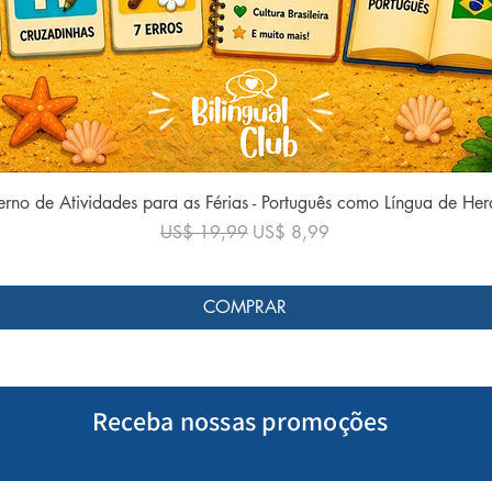
Visualização rápida
rno de Atividades para as Férias - Português como Língua de He
Preço normal
Preço promocional
US$ 19,99
US$ 8,99
COMPRAR
Receba nossas promoções