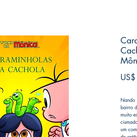
Car
Cach
Môn
US$
Frete F
Nando 
bairro 
muito e
cismado
um come
de entã