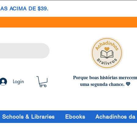
S ACIMA DE $39.
Porque boas histórias merece
Login
uma segunda chance. 💛
Schools & Libraries
Ebooks
Achadinhos da 