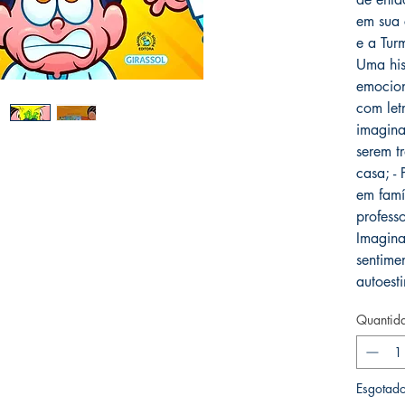
em sua
e a Tur
Uma hist
emociona
com letr
imagina
serem t
casa; -
em famíl
profess
Imagina
sentime
autoest
Quantid
Esgotad