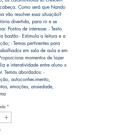
 cabeça. Como será que Nando
ma vão resolver essa situação?
ória divertida, para rir e se
r. Pontos de interesse: - Texto
a bastão - Estimula a leitura e a
ção; - Temas pertinentes para
rabalhados em sala de aula e em
 Proporciona momentos de lazer
ia e interatividade entre aluno x
or. Temas abordados: -
ção, autoconhecimento,
ntos, emoções, ansiedade,
ima
ade
*
o