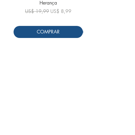
Herança
Preço normal
US$ 19,99
Preço normal
Preço promocional
US$ 19,99
US$ 8,99
COMPRAR
Siga-nos
Schools & Libraries