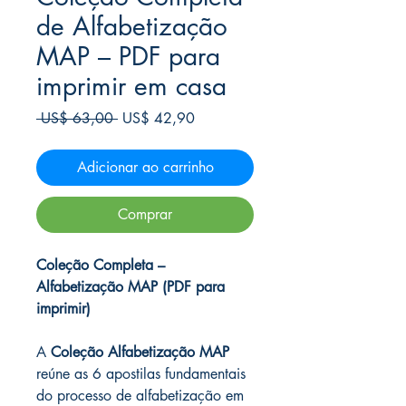
de Alfabetização
MAP – PDF para
imprimir em casa
Preço
Preço
 US$ 63,00 
US$ 42,90
normal
promocional
Adicionar ao carrinho
Comprar
Coleção Completa –
Alfabetização MAP (PDF para
imprimir)
A
Coleção Alfabetização MAP
reúne as 6 apostilas fundamentais
do processo de alfabetização em