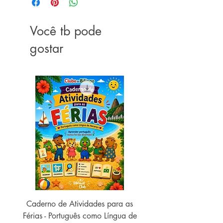
Você tb pode
gostar
Caderno de Atividades para as
Caderno de Atividades 
Férias - Português como Língua de
do Mundo - 2026 (