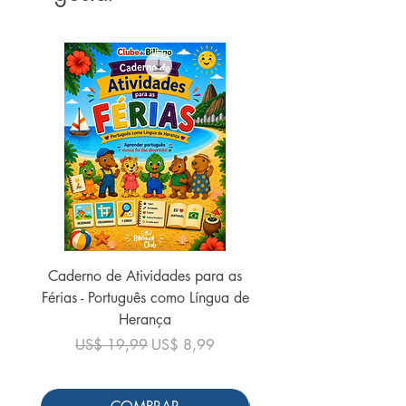
Caderno de Atividades para as
Caderno de Atividades 
Férias - Português como Língua de
do Mundo - 2026 (
Herança
Preço normal
US$ 19,99
Preço normal
Preço promocional
US$ 19,99
US$ 8,99