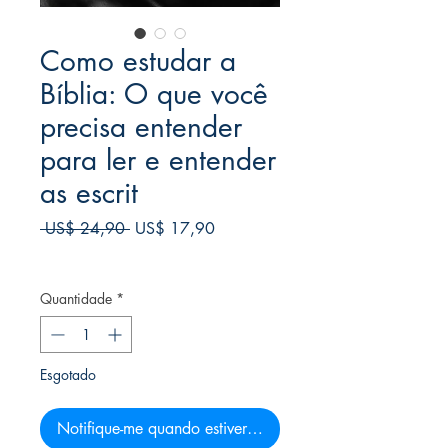
Como estudar a
Bíblia: O que você
precisa entender
para ler e entender
as escrit
Preço
Preço
 US$ 24,90 
US$ 17,90
normal
promocional
Frete Free acima de $39
Quantidade
*
Esgotado
Notifique-me quando estiver disponível