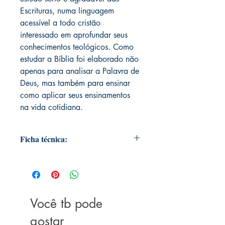
Escrituras, numa linguagem
acessível a todo cristão
interessado em aprofundar seus
conhecimentos teológicos. Como
estudar a Bíblia foi elaborado não
apenas para analisar a Palavra de
Deus, mas também para ensinar
como aplicar seus ensinamentos
na vida cotidiana.
Ficha técnica:
Editora ‏ : ‎ Thomas Nelson Brasil; 1ª
edição (14 outubro 2016)
Idioma ‏ : ‎ Português
Capa comum ‏ : ‎ 144 páginas
Você tb pode
ISBN-13 ‏ : ‎ 978-8578607869
Dimensões ‏ : ‎ 20.6 x 12.8 x 1 cm
gostar