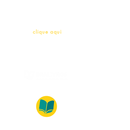
herança)
info@bralivros.com
Whatsapp:
clique aqui
(Segunda à Sexta, 9:00 -17:00)