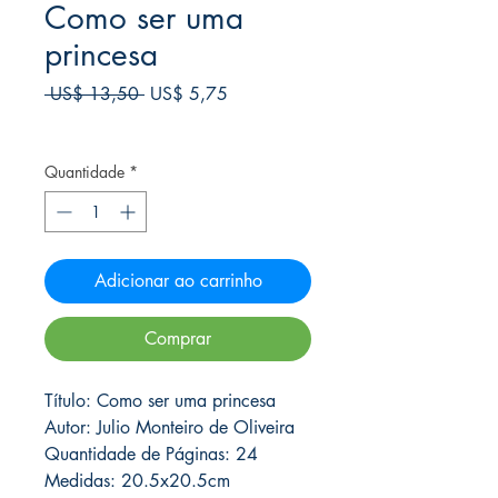
Como ser uma
princesa
Preço
Preço
 US$ 13,50 
US$ 5,75
normal
promocional
Frete Free acima de $39
Quantidade
*
Adicionar ao carrinho
Comprar
Título: Como ser uma princesa
Autor: Julio Monteiro de Oliveira
Quantidade de Páginas: 24
Medidas: 20.5x20.5cm