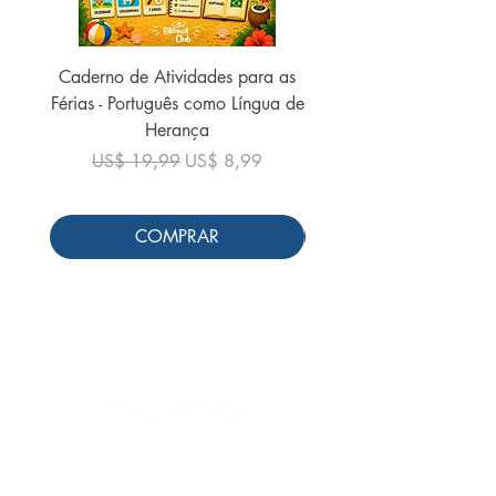
Caderno de Atividades para as
Caderno de Atividades 
Férias - Português como Língua de
do Mundo - 2026 (
Herança
Preço normal
US$ 19,99
Preço normal
Preço promocional
US$ 19,99
US$ 8,99
COMPRAR
Siga-nos