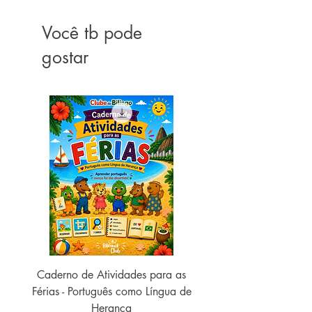
Capa comum ‏ : ‎ 288 páginas
Você tb pode
ISBN-13 ‏ : ‎ 978-8594318916
Dimensões ‏ : ‎ 15.24 x 1.65 x 22.86
gostar
cm
Caderno de Atividades para as
Caderno de Atividades 
Férias - Português como Língua de
do Mundo - 2026 (
Herança
Preço normal
US$ 19,99