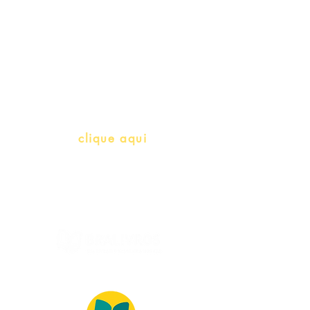
Professores e Iniciativas de PLH
(Português como língua de
herança)
info@bralivros.com
Whatsapp:
clique aqui
(Segunda à Sexta, 9:00 -17:00)