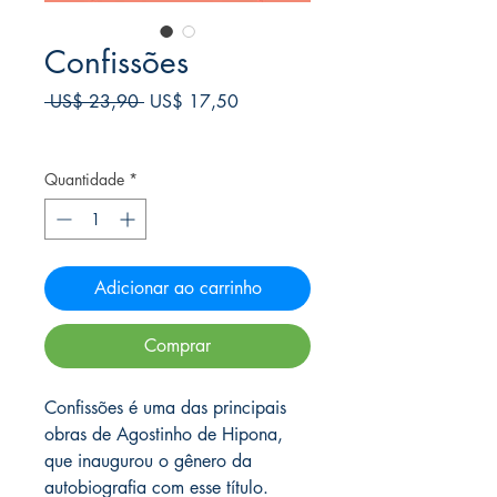
Confissões
Preço
Preço
 US$ 23,90 
US$ 17,50
normal
promocional
Frete Free acima de $39
Quantidade
*
Adicionar ao carrinho
Comprar
Confissões é uma das principais
obras de Agostinho de Hipona,
que inaugurou o gênero da
autobiografia com esse título.