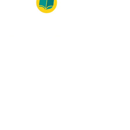
© 2022 – Bralivros – com sede no Texas,
Estados Unidos. Todos os direitos reservados.
Ambiente 100% Seguro
Forma de Pagamento
© 2021 by Bralivros -- Sede no
Texas, Estados Unidos.