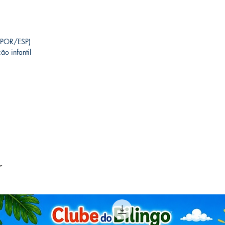
 (POR/ESP)
ão infantil
r