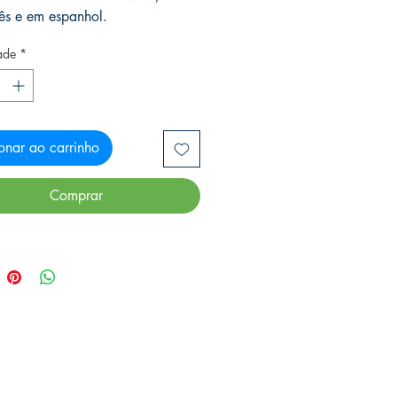
ês e em espanhol.
ade
*
onar ao carrinho
Comprar