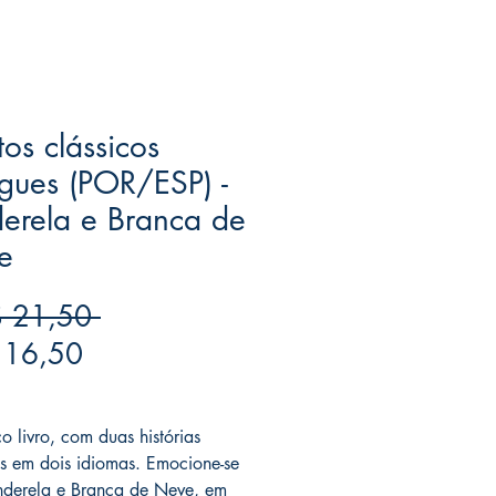
os clássicos
ngues (POR/ESP) -
erela e Branca de
e
Preço
 21,50 
Preço
normal
 16,50
promocional
ree acima de $39
o livro, com duas histórias
as em dois idiomas. Emocione-se
derela e Branca de Neve, em