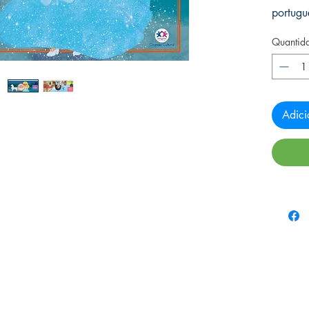
portugu
Quantid
Adici