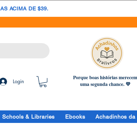
S ACIMA DE $39.
Porque boas histórias merece
Login
uma segunda chance. 💛
Schools & Libraries
Ebooks
Achadinhos da 