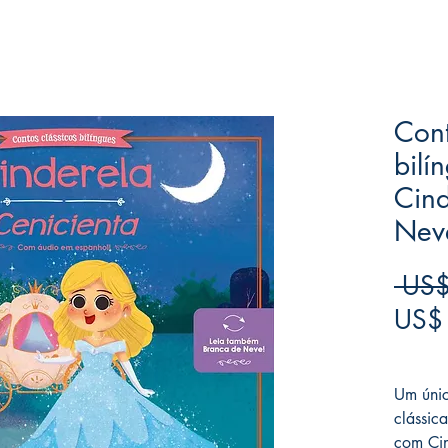
Cont
bilí
Cind
Nev
 US$
US$
Frete F
Um únic
clássic
com Cin