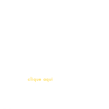
Meus Pedidos
Gift Card
Schools & Libraries
Professores e Iniciativas de PLH
(Português como língua de herança)
info@bralivros.com
Whatsapp:
clique aqui
(Segunda à Sexta, 9:00 -17:00)