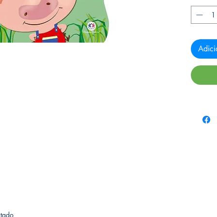
Adici
rtado