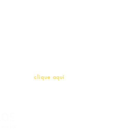
Gift Card
Schools & Libraries
Professores e Iniciativas de PLH
(Português como língua de herança)
info@bralivros.com
Whatsapp:
clique aqui
(Segunda à Sexta, 9:00 -17:00)