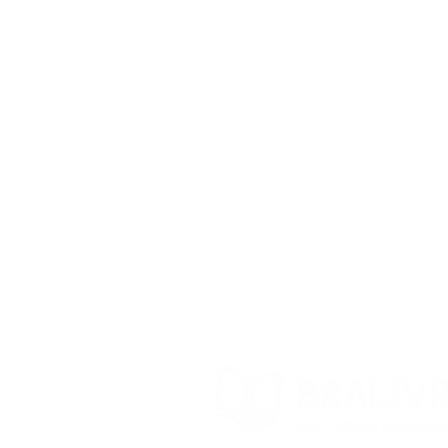
Blog BraLivros
Perguntas Frequentes
Prazo de Envio
Política da Loja
Trocas e devoluções
Contato