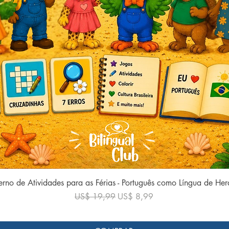
Visualização rápida
rno de Atividades para as Férias - Português como Língua de He
Preço normal
Preço promocional
US$ 19,99
US$ 8,99