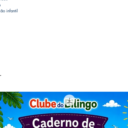
s
ão infantil
r