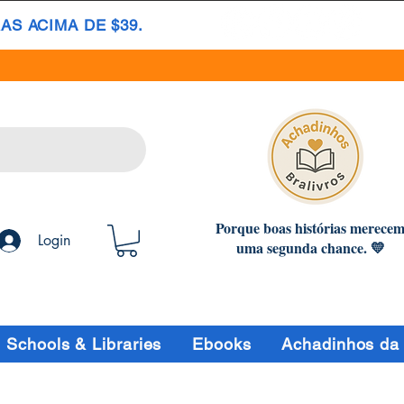
S ACIMA DE $39.
Porque boas histórias merece
Login
uma segunda chance. 💛
Schools & Libraries
Ebooks
Achadinhos da 