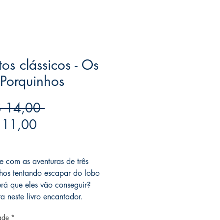
os clássicos - Os
 Porquinhos
Preço
 14,00 
Preço
normal
 11,00
promocional
ree acima de $39
se com as aventuras de três
hos tentando escapar do lobo
rá que eles vão conseguir?
a neste livro encantador.
ade
*