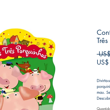
Cont
Três
 US$
US$
Frete F
Divirta-
porquin
mau. Se
Descubr
Quantid