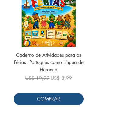
Caderno de Atividades para as
Caderno de Atividades 
Férias - Português como Língua de
do Mundo - 2026 (
Herança
Preço normal
US$ 19,99
Preço normal
Preço promocional
US$ 19,99
US$ 8,99
COMPRAR
Siga-nos