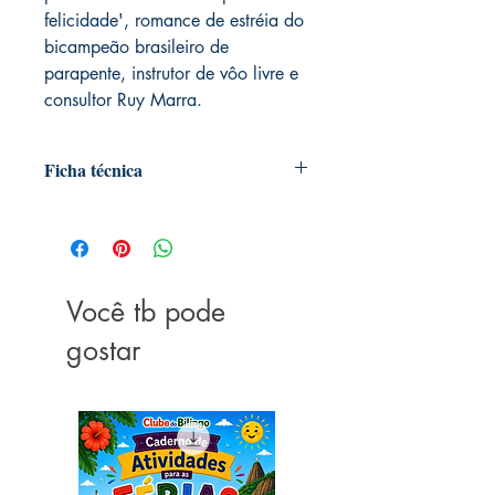
felicidade', romance de estréia do
bicampeão brasileiro de
parapente, instrutor de vôo livre e
consultor Ruy Marra.
Ficha técnica
Autoria: Ruy Marra
Editora ‏ : ‎ Rocco; 1ª edição (2 julho
2008)
Páginas ‏ : ‎ 104
Você tb pode
ISBN ‏ : ‎ 978-8532523495
Dimensões ‏ : ‎ 20.8 x 13.6 x 0.8 cm
gostar