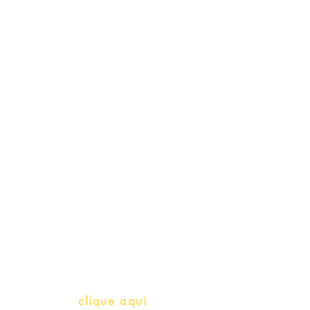
Schools & Libraries
Professores e Iniciativas de PLH
(Português como língua de
herança)
info@bralivros.com
Whatsapp:
clique aqui