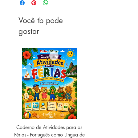
Idioma ‏ : ‎ Português
Capa comum ‏ : ‎ 232 páginas
Você tb pode
ISBN-10 ‏ : ‎ 8577631249
ISBN-13 ‏ : ‎ 978-8577631247
gostar
Dimensões ‏ : ‎ 14 x 1 x 21 cm
Caderno de Atividades para as
Caderno de Atividades 
Férias - Português como Língua de
do Mundo - 2026 (