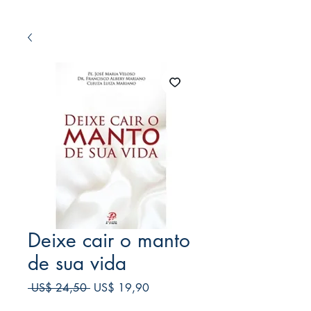
Deixe cair o manto
de sua vida
Preço
Preço
 US$ 24,50 
US$ 19,90
normal
promocional
Frete Free acima de $39