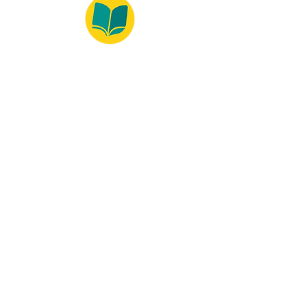
© 2022 – Bralivros – com sede no Texas,
Estados Unidos. Todos os direitos reservados.
Ambiente 100% Seguro
Forma de Pagamento
© 2021 by Bralivros -- Sede no
Texas, Estados Unidos.