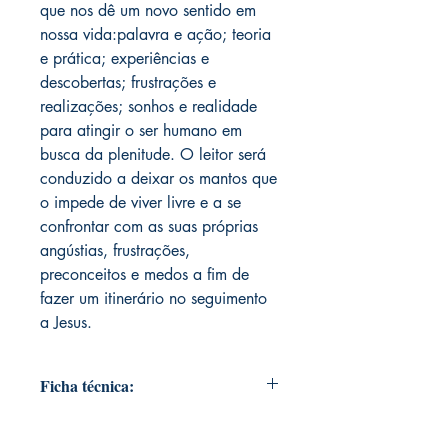
que nos dê um novo sentido em
nossa vida:palavra e ação; teoria
e prática; experiências e
descobertas; frustrações e
realizações; sonhos e realidade
para atingir o ser humano em
busca da plenitude. O leitor será
conduzido a deixar os mantos que
o impede de viver livre e a se
confrontar com as suas próprias
angústias, frustrações,
preconceitos e medos a fim de
fazer um itinerário no seguimento
a Jesus.
Ficha técnica:
Editora ‏ : ‎ Palavra & Prece Editora;
1ª edição (13 julho 2010)