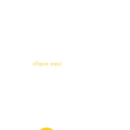
Professores e Iniciativas de PLH
(Português como língua de
herança)
info@bralivros.com
Whatsapp:
clique aqui
(Segunda à Sexta, 9:00 -17:00)