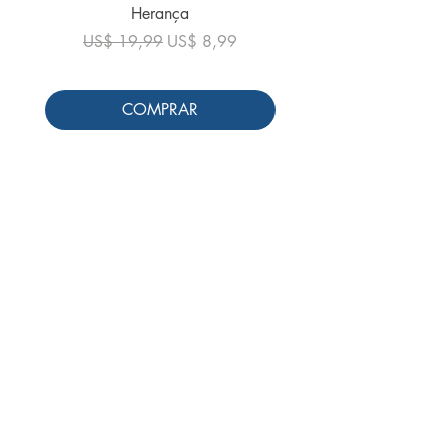
Herança
Preço normal
US$ 19,99
Preço normal
Preço promocional
US$ 19,99
US$ 8,99
COMPRAR
Siga-nos
Schools & Libraries