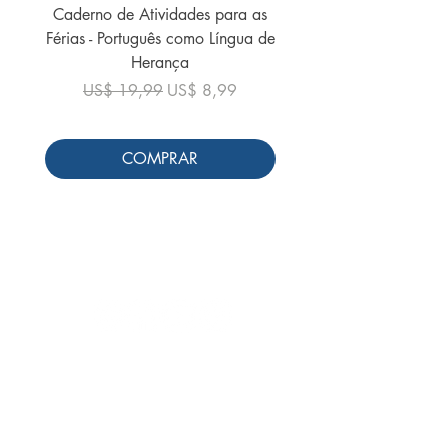
Caderno de Atividades para as
Caderno de Atividades 
Férias - Português como Língua de
do Mundo - 2026 (
Herança
Preço normal
US$ 19,99
Preço normal
Preço promocional
US$ 19,99
US$ 8,99
COMPRAR
Siga-nos
Schools & Libraries