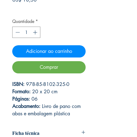
Frete Free acima de $39
Quantidade
*
Adicionar ao carrinho
Comprar
ISBN:
978-85-8102-325-0
Formato:
20 x 20 cm
Páginas:
06
Acabamento:
Livro de pano com
abas e embalagem plástica
Ficha técnica