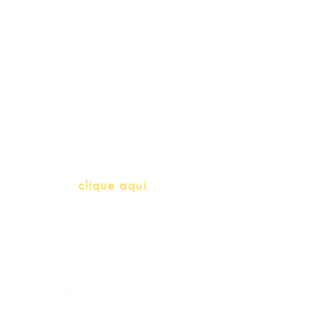
Professores e Iniciativas de PLH
(Português como língua de
herança)
info@bralivros.com
Whatsapp:
clique aqui
(Segunda à Sexta, 9:00 -17:00)