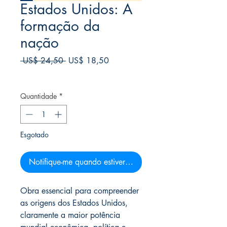
Estados Unidos: A
formação da
nação
Preço
Preço
 US$ 24,50 
US$ 18,50
normal
promocional
Frete Free acima de $39
Quantidade
*
Esgotado
Notifique-me quando estiver disponível
Obra essencial para compreender
as origens dos Estados Unidos,
claramente a maior potência