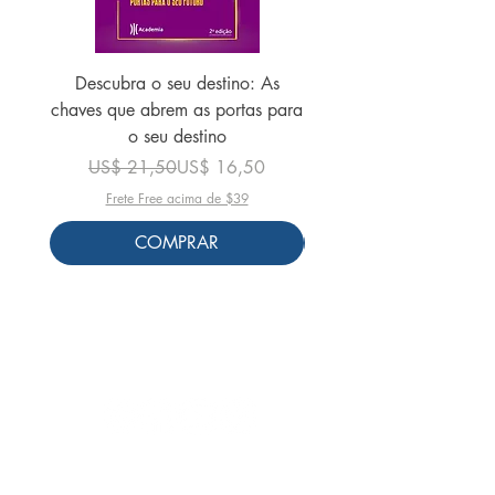
Descubra o seu destino: As
Histórias lindas de m
chaves que abrem as portas para
US$ 25,90
o seu destino
Preço normal
Preço promocional
US$ 21,50
US$ 16,50
Frete Free acima de $39
COMPRAR
Siga-nos