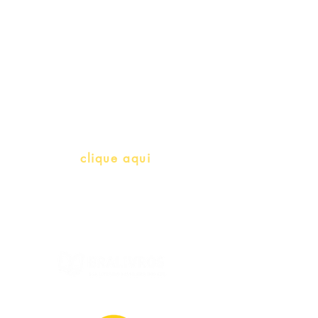
Professores e Iniciativas de PLH
(Português como língua de
herança)
info@bralivros.com
Whatsapp:
clique aqui
(Segunda à Sexta, 9:00 -17:00)