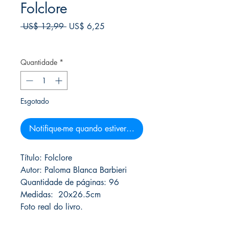
Folclore
Preço
Preço
 US$ 12,99 
US$ 6,25
normal
promocional
Frete Free acima de $39
Quantidade
*
Esgotado
Notifique-me quando estiver disponível
Título: Folclore
Autor: Paloma Blanca Barbieri
Quantidade de páginas: 96
Medidas: 20x26.5cm
Foto real do livro.