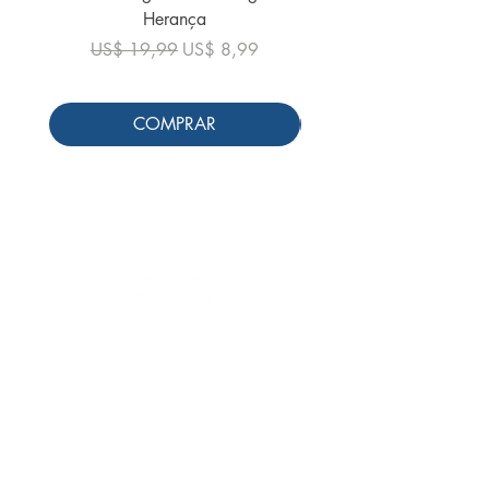
Herança
Preço normal
US$ 19,99
Preço normal
Preço promocional
US$ 19,99
US$ 8,99
COMPRAR
Siga-nos
Schools & Libraries