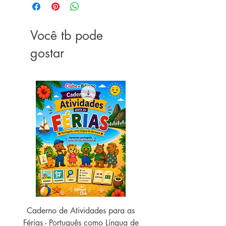
Você tb pode
gostar
Caderno de Atividades para as
Caderno de Atividades 
Férias - Português como Língua de
do Mundo - 2026 (