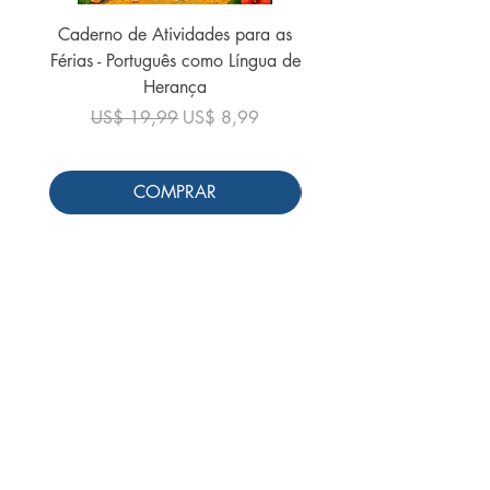
Caderno de Atividades para as
Caderno de Atividades 
Férias - Português como Língua de
do Mundo - 2026 (
Herança
Preço normal
US$ 19,99
Preço normal
Preço promocional
US$ 19,99
US$ 8,99
COMPRAR
Siga-nos