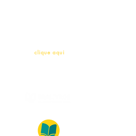
Professores e Iniciativas de PLH
(Português como língua de
herança)
info@bralivros.com
Whatsapp:
clique aqui
(Segunda à Sexta, 9:00 -17:00)