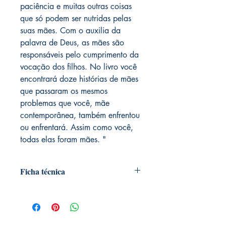
paciência e muitas outras coisas
que só podem ser nutridas pelas
suas mães. Com o auxilia da
palavra de Deus, as mães são
responsáveis pelo cumprimento da
vocação dos filhos. No livro você
encontrará doze histórias de mães
que passaram os mesmos
problemas que você, mãe
contemporânea, também enfrentou
ou enfrentará. Assim como você,
todas elas foram mães. "
Ficha técnica
Autoria: Marcos Veríssimo
Editora ‏ : ‎ Ágape; 1ª edição (1 janeiro
2014)
Idioma ‏ : ‎ Português