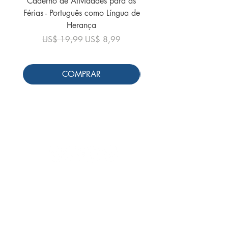
Caderno de Atividades para as
Caderno de Atividades 
Férias - Português como Língua de
do Mundo - 2026 (
Herança
Preço normal
US$ 19,99
Preço normal
Preço promocional
US$ 19,99
US$ 8,99
COMPRAR
Siga-nos
Schools & Libraries