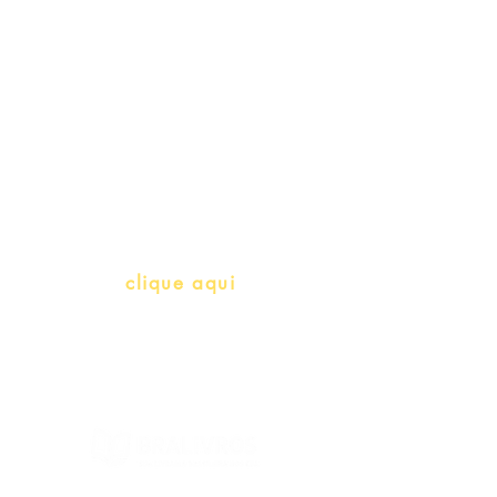
Professores e Iniciativas de PLH
(Português como língua de
herança)
info@bralivros.com
Whatsapp:
clique aqui
(Segunda à Sexta, 9:00 -17:00)