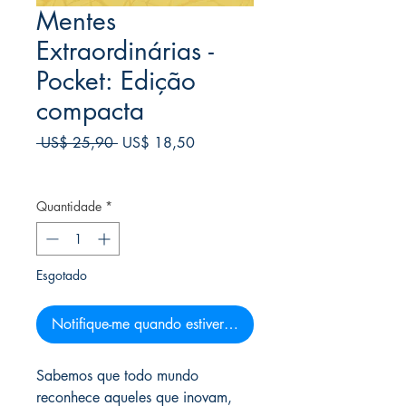
Mentes
Extraordinárias -
Pocket: Edição
compacta
Preço
Preço
 US$ 25,90 
US$ 18,50
normal
promocional
Frete Free acima de $39
Quantidade
*
Esgotado
Notifique-me quando estiver disponível
Sabemos que todo mundo
reconhece aqueles que inovam,