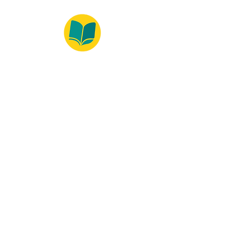
© 2022 – Bralivros – com sede no Texas,
Estados Unidos. Todos os direitos reservados.
Ambiente 100% Seguro
Forma de Pagamento
© 2021 by Bralivros -- Sede no
Texas, Estados Unidos.