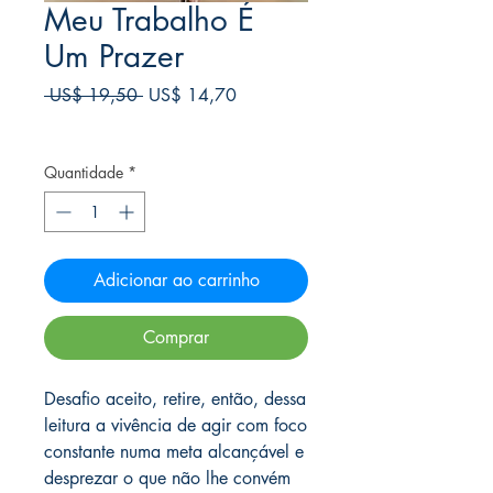
Meu Trabalho É
Um Prazer
Preço
Preço
 US$ 19,50 
US$ 14,70
normal
promocional
Frete Free acima de $39
Quantidade
*
Adicionar ao carrinho
Comprar
Desafio aceito, retire, então, dessa
leitura a vivência de agir com foco
constante numa meta alcançável e
desprezar o que não lhe convém