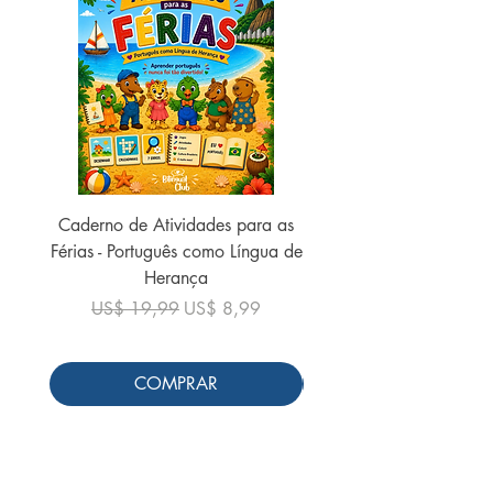
Caderno de Atividades para as
Caderno de Atividades 
Férias - Português como Língua de
do Mundo - 2026 (
Herança
Preço normal
US$ 19,99
Preço normal
Preço promocional
US$ 19,99
US$ 8,99
COMPRAR