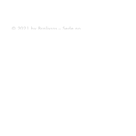
Forma de Pagamento
© 2021 by Bralivros -- Sede no
Texas, Estados Unidos.
Bralivros
Sobre Nós
Blog BraLivros
Perguntas Frequentes