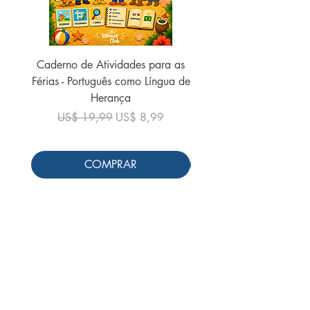
Caderno de Atividades para as
Caderno de Atividades 
Férias - Português como Língua de
do Mundo - 2026 (
Herança
Preço normal
US$ 19,99
Preço normal
Preço promocional
US$ 19,99
US$ 8,99
COMPRAR
Siga-nos