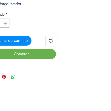
orça interior.
ade
*
onar ao carrinho
Comprar