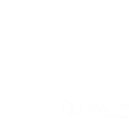
Blog BraLivros
Perguntas Frequentes
Prazo de Envio
Política da Loja
Trocas e devoluções
Contato