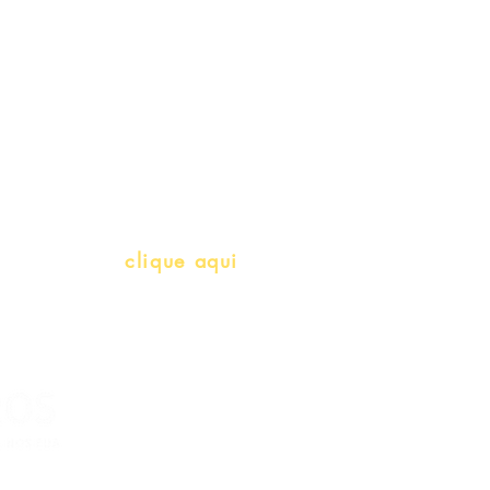
Gift Card
Schools & Libraries
Professores e Iniciativas de PLH
(Português como língua de herança)
info@bralivros.com
Whatsapp:
clique aqui
(Segunda à Sexta, 9:00 -17:00)