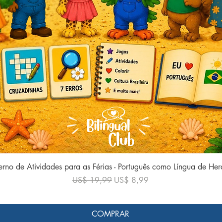
Visualização rápida
rno de Atividades para as Férias - Português como Língua de He
Preço normal
Preço promocional
US$ 19,99
US$ 8,99
COMPRAR