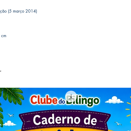
 1ª edição (5 março 2014)
02 cm
r