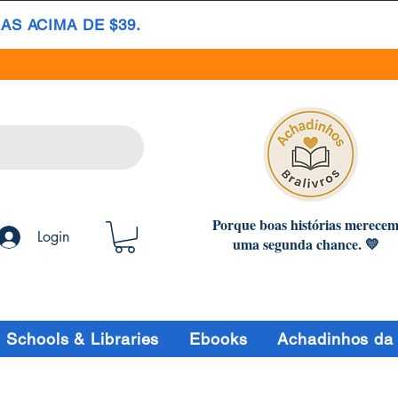
S ACIMA DE $39.
Porque boas histórias merece
Login
uma segunda chance. 💛
Schools & Libraries
Ebooks
Achadinhos da 