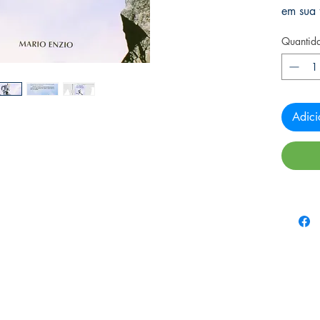
em sua f
Quantid
Adici