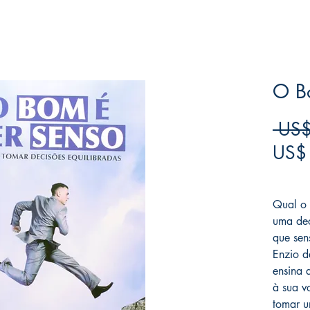
O B
 US$
US$
Frete F
Qual o
uma de
que sen
Enzio d
ensina 
à sua v
tomar u