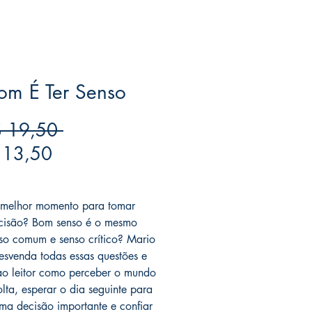
om É Ter Senso
Preço
 19,50 
Preço
normal
 13,50
promocional
ree acima de $39
 melhor momento para tomar
cisão? Bom senso é o mesmo
so comum e senso crítico? Mario
esvenda todas essas questões e
ao leitor como perceber o mundo
olta, esperar o dia seguinte para
ma decisão importante e confiar