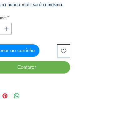
tura nunca mais será a mesma.
ade
*
onar ao carrinho
Comprar