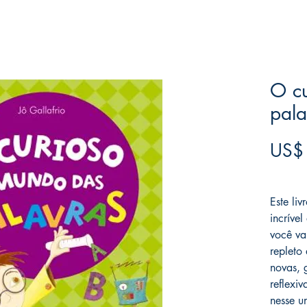
O c
pala
US$
Frete F
Este li
incríve
você va
repleto
novas, 
reflexiv
nesse u