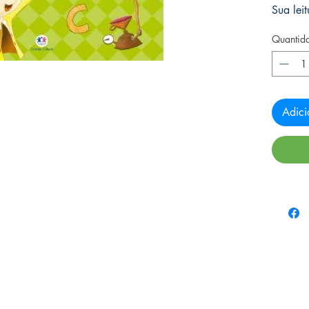
Sua lei
Quantid
Adici