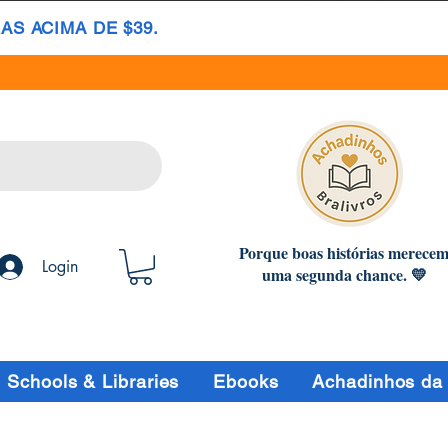
S ACIMA DE $39.
Porque boas histórias merece
Login
uma segunda chance. 💛
Schools & Libraries
Ebooks
Achadinhos da 