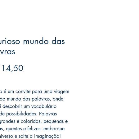
urioso mundo das
vras
Preço
 14,50
ree acima de $39
vro é um convite para uma viagem
l ao mundo das palavras, onde
i descobrir um vocabulário
 de possibilidades. Palavras
grandes e coloridas, pequenas e
as, quentes e felizes: embarque
niverso e solte a imaginação!