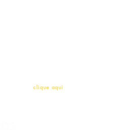
Meus Pedidos
Gift Card
Schools & Libraries
Professores e Iniciativas de PLH
(Português como língua de herança)
info@bralivros.com
Whatsapp:
clique aqui
(Segunda à Sexta, 9:00 -17:00)