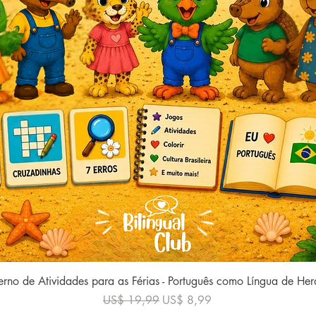
Visualização rápida
rno de Atividades para as Férias - Português como Língua de He
Preço normal
Preço promocional
US$ 19,99
US$ 8,99