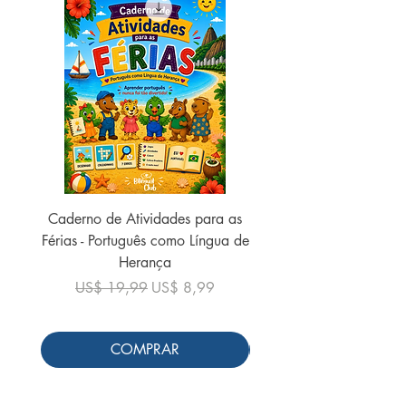
Caderno de Atividades para as
Caderno de Atividades 
Férias - Português como Língua de
do Mundo - 2026 (
Herança
Preço normal
US$ 19,99
Preço normal
Preço promocional
US$ 19,99
US$ 8,99
COMPRAR