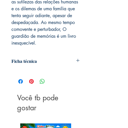
as sutilezas das relações humanas
e os dilemas de uma família que
tenta seguir adiante, apesar de
despedaçada. Ao mesmo tempo
comovente e perturbador, O
guardião de memórias é um livro
inesquecível.
Ficha técnica
Autoria : Kim Edwards
Editora ‏ : ‎ Editora Arqueiro; 1ª edição
(21 maio 2009)
Idioma ‏ : ‎ Português
Você tb pode
Páginas ‏ : ‎ 368
ISBN ‏ : ‎ 978-8599296141
gostar
Dimensões ‏ : ‎ 22.61 x 15.49 x 2.03
cm