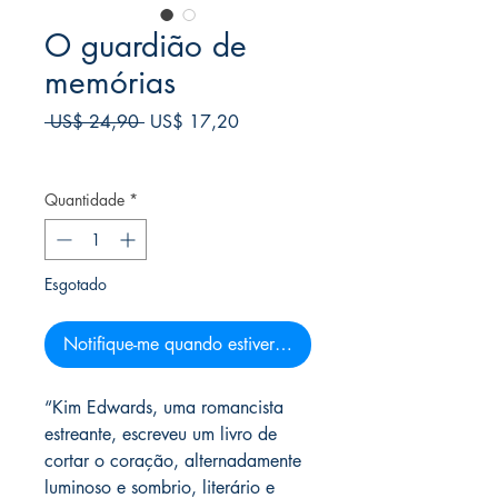
O guardião de
memórias
Preço
Preço
 US$ 24,90 
US$ 17,20
normal
promocional
Frete Free acima de $39
Quantidade
*
Esgotado
Notifique-me quando estiver disponível
“Kim Edwards, uma romancista
estreante, escreveu um livro de
cortar o coração, alternadamente
luminoso e sombrio, literário e