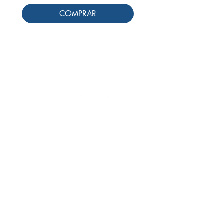
COMPRAR
Siga-nos
Schools & Libraries
Professores e Iniciativas de PLH