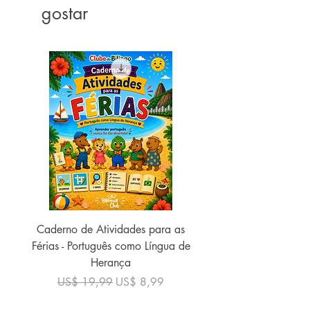
gostar
Dimensões ‏ : ‎ 15.24 x 2.08 x 22.86
cm
Caderno de Atividades para as
Caderno de Atividades 
Férias - Português como Língua de
do Mundo - 2026 (
Herança
Preço normal
US$ 19,99
Preço normal
Preço promocional
US$ 19,99
US$ 8,99