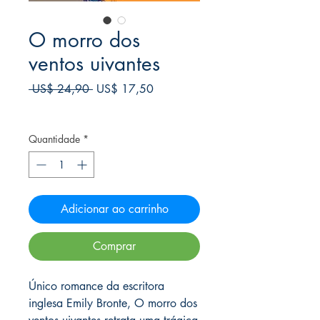
O morro dos
ventos uivantes
Preço
Preço
 US$ 24,90 
US$ 17,50
normal
promocional
Frete Free acima de $39
Quantidade
*
Adicionar ao carrinho
Comprar
Único romance da escritora
inglesa Emily Bronte, O morro dos