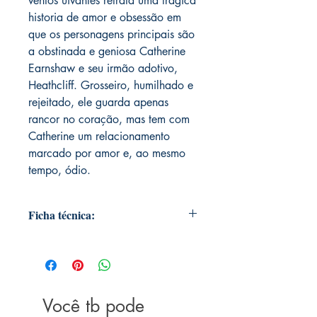
ventos uivantes retrata uma trágica
historia de amor e obsessão em
que os personagens principais são
a obstinada e geniosa Catherine
Earnshaw e seu irmão adotivo,
Heathcliff. Grosseiro, humilhado e
rejeitado, ele guarda apenas
rancor no coração, mas tem com
Catherine um relacionamento
marcado por amor e, ao mesmo
tempo, ódio.
Ficha técnica:
Editora ‏ : ‎ Principis; Texto integral
traduzido do original em inglês edição
(17 junho 2019)
Idioma ‏ : ‎ Português
Você tb pode
Capa comum ‏ : ‎ 368 páginas
ISBN-13 ‏ : ‎ 978-8594318237