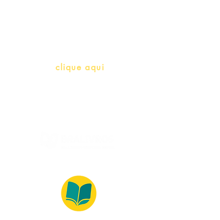
(Português como língua de
herança)
info@bralivros.com
Whatsapp:
clique aqui
(Segunda à Sexta, 9:00 -17:00)