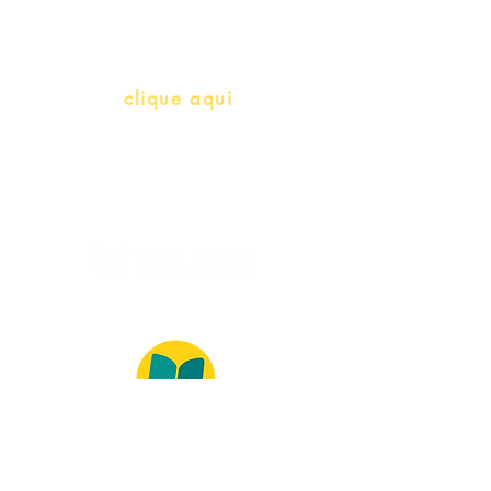
herança)
info@bralivros.com
Whatsapp:
clique aqui
(Segunda à Sexta, 9:00 -17:00)
© 2022 – Bralivros – com sede no Texas,