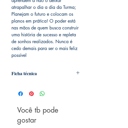
aprendem a não o deixar
atrapalhar o dia a dia da Turma;
Planejam o futuro e colocam os
planos em prática! O poder está
nas mãos de quem busca construir
uma história de sucesso e repleta
de sonhos realizados. Nunca é
cedo demais para ser o mais feliz
possível
Ficha técnica
Autoria: Paulo Vieira e Mauricio de
Sousa
Editora ‏ : ‎ Gente; 6ª edição (30 julho
2018)
Você tb pode
Idioma ‏ : ‎ Português
Capa comum ‏ : ‎ 96 páginas
gostar
ISBN ‏ : ‎ 978-8545202660
Idade de leitura ‏ : ‎ Bebê e acima