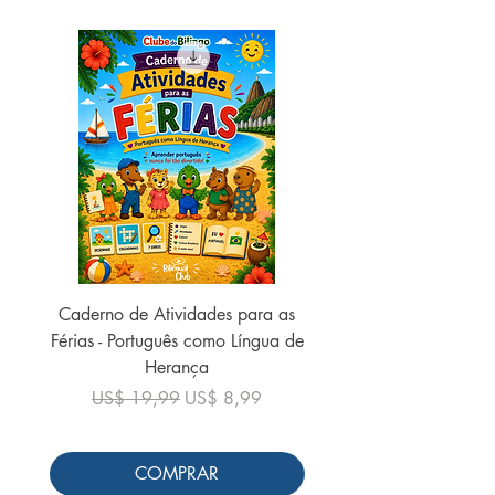
Dimensões ‏ : ‎ 22.8 x 15.6 x 0.8 cm
Caderno de Atividades para as
Caderno de Atividades 
Férias - Português como Língua de
do Mundo - 2026 (
Herança
Preço normal
US$ 19,99
Preço normal
Preço promocional
US$ 19,99
US$ 8,99
COMPRAR